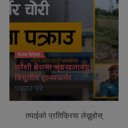
विशेष भिडियो
कोशी प्रदेशमा श्रृंङखलावद्व
विधुतीय ट्रान्सफर्मर
चोरी गर्ने
पक्राउ परे
तपाईको प्रतिक्रिया लेख्नुहोस्