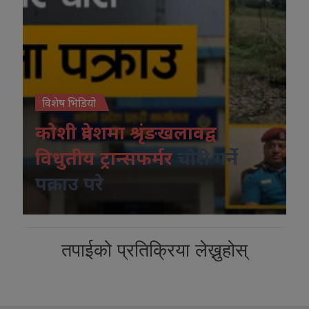
विशेष भिडियो
कोशी प्रदेशमा श्रृंङखलावद्व
विधुतीय ट्रान्सफर्मर
चोरी गर्ने
पक्राउ परे
तपाईको प्रतिक्रिया लेख्नुहोस्