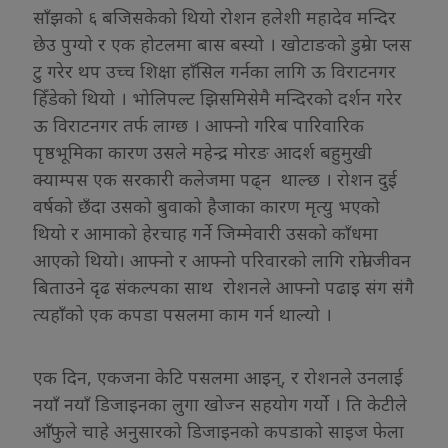
साँझको ६ बजिसकेको थियो रोशन हलेशी महादेव मन्दिर
छेउ पुग्यो र एक होटलमा बास बस्यो । खोटाङको डुम्रेमा प्लस
टु गरेर थप उच्च शिक्षा हाँसिल गर्नका लागि ऊ विराटनगर
हिँडेको थियो । भोलिपल्ट झिसमिसेमै मन्दिरको दर्शन गरेर
ऊ विराटनगर तर्फ लाग्छ । आफ्नो गरिब पारिवारिक
पृष्ठभूमिका कारण उसले महेन्द्र मोरङ आदर्श बहुमुखी
क्याम्पस एक सरकारी कलेजमा पढ्न थाल्छ । रोशन दुई
वर्षको छँदा उसको बुवाको हैजाका कारण मृत्यु भएको
थियो र आमाको हेरचाह गर्ने जिम्मेवारी उसको काँधमा
आएको थियो। आफ्नो र आफ्नो परिवारको लागि राम्रो जीवन
बिताउने दृढ संकल्पका साथ रोशनले आफ्नो पढाइ संग संगै
त्यहाँको एक कपडा पसलमा काम गर्न थाल्यो ।
एक दिन, एकजना केटि पसलमा आइन्, र रोशनले उनलाई
नयाँ नयाँ डिजाइनका लुगा खोज्न सहयोग गर्यो । ति केटीले
आँफुले चाहे अनुसारको डिजाइनको कपडाको साइज फेला