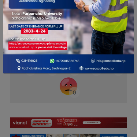
यो खबर पढेर तपाईलाई कस्तो महसुस
भयो ?
0
0
0
0
1
0