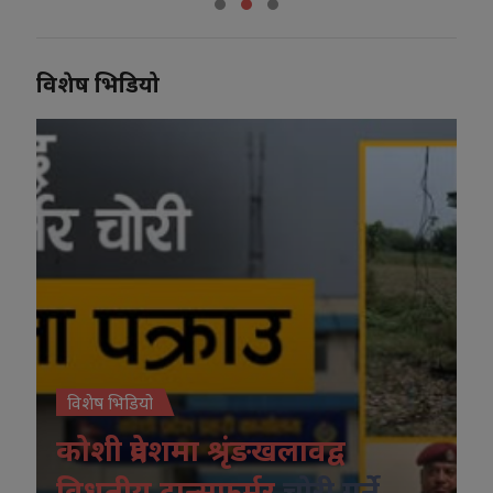
विशेष भिडियो
विशेष भिडियो
कोशी प्रदेशमा श्रृंङखलावद्व
विधुतीय ट्रान्सफर्मर
चोरी गर्ने