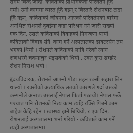
समय बित्दै जाँदा, कविताको प्राथमिकता परिवर्तन हुँदै
गयो। उनी काममा व्यस्त हुँदै गइन् र बिस्तारै रोशनबाट टाढा
हुँदै गइन्। कविताको जीवनमा आएको परिवर्तनको बारेमा
अनभिज्ञ रोशनले दुबईमा कडा परिश्रम गर्न जारी राख्यो ।
एक दिन, उसले कविताको विवाहको निमन्त्रणा पायो ।
कविताको विवाह संगै काम गर्ने अस्पतालका डाक्टरसँग तय
भएको थियो । रोशनले कविताको लागि गरेको त्याग
क्षणभरमै चकनाचुर भइसकेको थियो , उक्त कुरा सम्झेर
रोशन निराश भयो ।
हृदयविदारक, रोशनले आफ्नो पीडा सहन रक्सी सहारा लिन
थाल्यो । रक्सीको अत्याधिक लतको कारणले गर्दा उसको
कम्पनीले अन्ततः उसलाई नेपाल फिर्ता पठायो। नेपाल फर्के
पश्चात पनि रोशनको नित्य काम त्यहि रक्सि पिउने काम
बाहेक केहि रहेन । स्वास्थ्य झनै बिग्रियो, र एक दिन,
रोशनलाई अस्पतालमा भर्ना गरियो - कविताले काम गर्ने
त्यही अस्पतालमा।