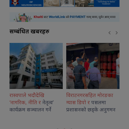
सम्बंधित खबरहरु
ौदेखि
विराटनगरसहित मोरङका
आदिवासी जनजातिह
ति र
नेतृत्व’
ग्यास डिपो र
पसलमा
विशिष्ट पहिचान र संस
चालन गर्ने
प्रशासनको छड्के अनुगमन
नेपालको
राष्ट्रिय गौर
राष्ट्रपति पौडेल