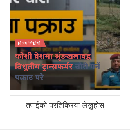
विशेष भिडियो
कोशी प्रदेशमा श्रृंङखलावद्व
विधुतीय ट्रान्सफर्मर
चोरी गर्ने
पक्राउ परे
तपाईको प्रतिक्रिया लेख्नुहोस्