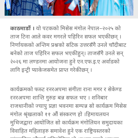
काठमाडौं ।
यो पटकको मिसेस मंगोल नेपाल–२०२५ को
ताज टिना आले कवर मगरले पहिरिन सफल भएकी छन् ।
निर्णायकको अन्तिम प्रश्नको सटिक उत्तरसँगै उनले चाँदीबाट
बनेको ताज पहिरिन सफल भएकी हुन्। ताजसँगै उनले सन्
२ं०२६ मा लण्डनमा आयोजना हुने एन.एफ.इ.ए अर्वाडको
लागि इन्ट्री प्याकेजसमेत प्राप्त गरेकी छन् ।
कार्यक्रमको फस्र्ट रनरअपमा संगीता राना मगर र सेकेण्ड
रनरअपमा शान्ति गुरुङ बन्न सफल भए । शनिबार
राजधानीको ज्यापु प्रज्ञा भवनमा सम्पन्न सो कार्यक्रम मिसेस
मंगोल श्रृंखलाको ११ औं संस्करण हो ।हिमायलयन
मुभिजद्वारा आयोजित सो कार्यक्रम मंगोलियन समुदायका
विवाहित महिलाहरु समावेश हुने एक राष्ट्रियस्तरको