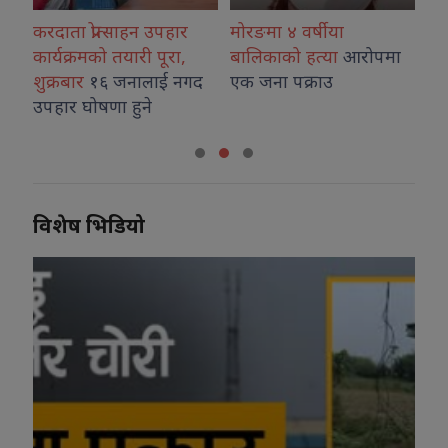
ंकका
करदाता प्रोत्साहन उपहार
मोरङमा ४ वर्षीया
वि
र्न
कार्यक्रमको तयारी पूरा,
बालिकाको हत्या
आरोपमा
ओर्
शुक्रबार
१६ जनालाई नगद
एक जना पक्राउ
अभ
उपहार घोषणा हुने
विशेष भिडियो