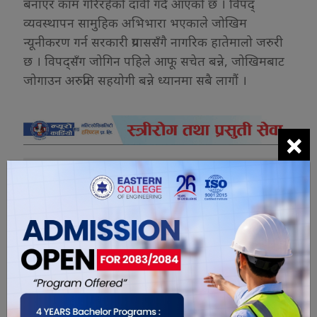
बनाएर काम गरिरहेको दावी गर्दै आएको छ । विपद्
व्यवस्थापन सामुहिक अभिभारा भएकाले जोखिम
न्यूनीकरण गर्न सरकारी प्रयाससँगै नागरिक हातेमालो जरुरी
छ । विपद्सँग जोगिन पहिले आफू सचेत बन्ने, जोखिमबाट
जोगाउन अरुप्रति सहयोगी बन्ने ध्यानमा सबै लागौं ।
×
यो खबर पढेर तपाईलाई कस्तो महसुस
भयो ?
0
0
0
0
0