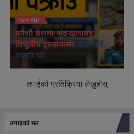
विशेष भिडियो
कोशी प्रदेशमा श्रृंङखलावद्व
विधुतीय ट्रान्सफर्मर
चोरी गर्ने
पक्राउ परे
तपाईको प्रतिक्रिया लेख्नुहोस्
तपाइको मत