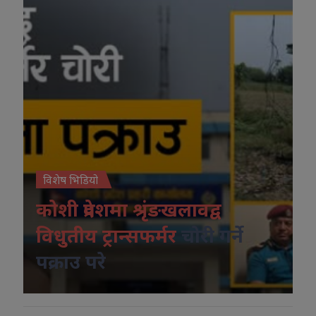
विशेष भिडियो
कोशी प्रदेशमा श्रृंङखलावद्व
विधुतीय ट्रान्सफर्मर
चोरी गर्ने
पक्राउ परे