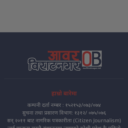
हाम्रो बारेमा
कम्पनी दर्ता नम्बर : १५२१५३/०७३/०७४
सुचना तथा प्रसारण विभाग: १३१२/ ०७५/०७६
सन् २०११ बाट नागरिक पत्रकारीता (Citizen Journalism)
लाई मान्यता राख्दै संचालनमा ल्याएको कोशी प्रदेश कै पहिलो