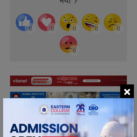
भयो ?
0
0
0
0
0
0
×
सम्बंधित खबरहरु