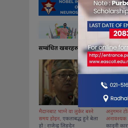
सम्बंधित खबरहरु
 वा लुकेर बस्ने
अनुगमन टोली बजारमा,
शिक्षा मन्त्
ताबद्ध हुने बेला
अनावश्यक ग्यास भण्डारण
गरे
कार्यशालाको
िङदेन
कानुनी कारबाही : मोरङ प्रशासन