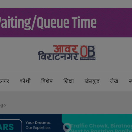
टनगर
कोशी
विशेष
शिक्षा
खेलकुद
लेख
स्
सुरु