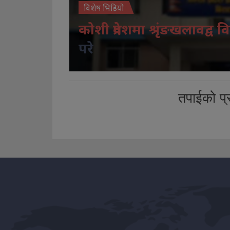
विशेष भिडियो
कोशी प्रदेशमा श्रृंङखलावद्व वि
परे
तपाईको प्र