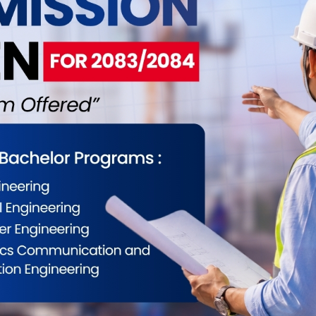
ईलाई कस्तो महसुस भयो ?
0
0
0
0