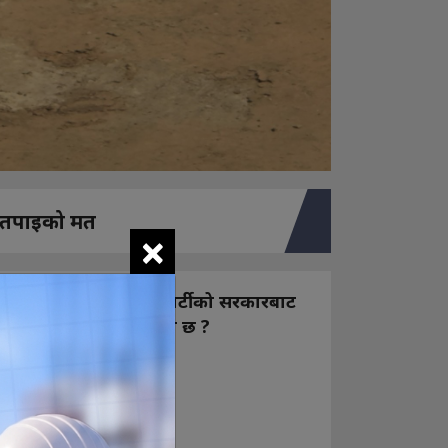
तपाइको मत
×
नयाँ बन्ने राष्ट्रिय स्वतन्त्र पार्टीको सरकारबाट
कस्तो अपेक्षा राख्नुभएको छ ?
निक्कै आशावादी छौ
खोइ, खासै आशा छैन
ज सुकै होस्