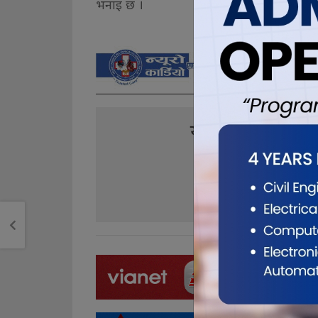
भनाइ छ ।
यो खबर पढेर तपा
0
0