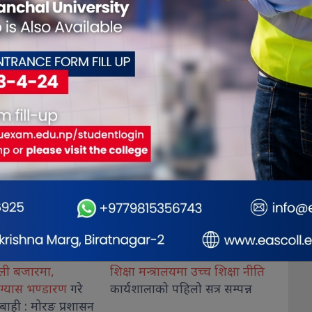
रालयमा उच्च शिक्षा नीति
औषधि लिमिटेडदेखि नेपाल
विराटनग
 पहिलो सत्र सम्पन्न
एयरलाइन्ससम्म सकारात्मक
एक जना
नतिजा
देखिन थालेको प्रधानमन्त्री