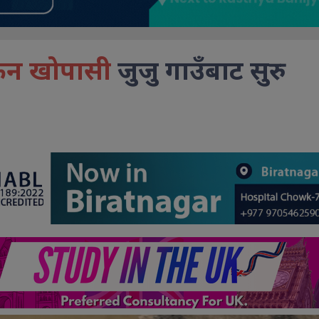
ँकन खोपासी
जुजु गाउँबाट सुरु