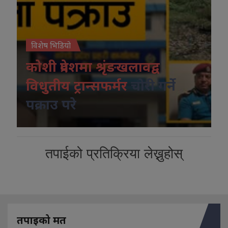
विशेष भिडियो
कोशी प्रदेशमा श्रृंङखलावद्व
विधुतीय ट्रान्सफर्मर
चोरी गर्ने
पक्राउ परे
तपाईको प्रतिक्रिया लेख्नुहोस्
तपाइको मत