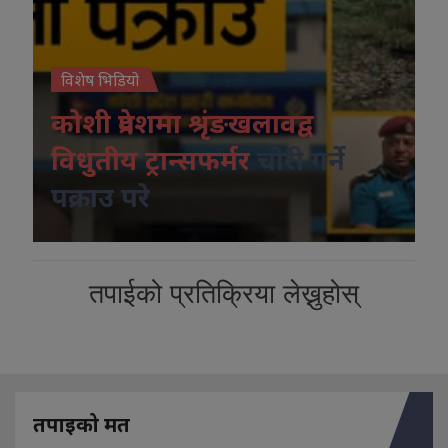
विशेष भिडियो
कोशी प्रदेशमा श्रृंङखलावद्व
विधुतीय ट्रान्सफर्मर
चोरी गर्ने
पक्राउ परे
तपाईको प्रतिक्रिया लेख्नुहोस्
तपाइको मत