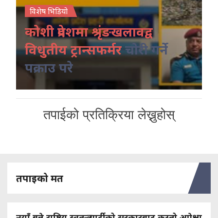
विशेष भिडियो
कोशी प्रदेशमा श्रृंङखलावद्व
विधुतीय ट्रान्सफर्मर
चोरी गर्ने
पक्राउ परे
तपाईको प्रतिक्रिया लेख्नुहोस्
तपाइको मत
नयाँ बन्ने राष्ट्रिय स्वतन्त्र पार्टीको सरकारबाट कस्तो अपेक्षा