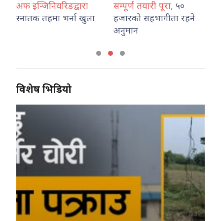
अफ इन्जिनियरिङद्वारा
सम्पूर्ण तयारी पूरा,
५०
भन
स्नातक तहमा भर्ना खुला
हजारको सहभागीता रहने
अस
अनुमान
कम
विशेष भिडियो