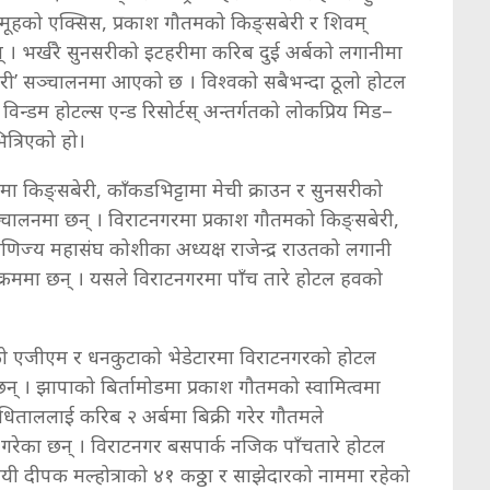
समूहको एक्सिस, प्रकाश गौतमको किङ्सबेरी र शिवम्
् । भर्खरै सुनसरीको इटहरीमा करिब दुई अर्बको लगानीमा
 इटहरी’ सञ्चालनमा आएको छ । विश्वको सबैभन्दा ठूलो होटल
 विन्डम होटल्स एन्ड रिसोर्टस् अन्तर्गतको लोकप्रिय मिड–
ित्रिएको हो।
ा किङ्सबेरी, काँकडभिट्टामा मेची क्राउन र सुनसरीको
 सञ्चालनमा छन् । विराटनगरमा प्रकाश गौतमको किङ्सबेरी,
णिज्य महासंघ कोशीका अध्यक्ष राजेन्द्र राउतको लगानी
 क्रममा छन् । यसले विराटनगरमा पाँच तारे होटल हवको
ाईंको एजीएम र धनकुटाको भेडेटारमा विराटनगरको होटल
छन् । झापाको बिर्तामोडमा प्रकाश गौतमको स्वामित्वमा
धिताललाई करिब २ अर्बमा बिक्री गरेर गौतमले
ु गरेका छन् । विराटनगर बसपार्क नजिक पाँचतारे होटल
यी दीपक मल्होत्राको ४१ कठ्ठा र साझेदारको नाममा रहेको