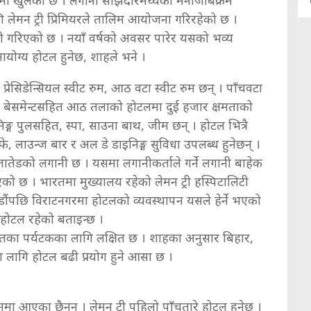
मा खुलेको छ । लगानी साझेदारमध्येका मनोजबिक्रम
ेमन ट्री प्रिमियरले तालिम आयोजना गरिरहेको छ ।
री गरिएको छ । नयाँ वर्षको अवसर पारेर यसको भव्य
नायोग्य होटल हुनेछ, शाहले भने ।
रेसिडेन्सियल स्वीट रुम, आठ वटा स्वीट रुम छन् । पाँचवटा
 । बेसमेन्टसहित आठ तलाको होटलमा दुई हजार क्षमताको
ङ्ग पुलसहित, स्पा, साउना बाथ, जीम छन् । होटल भित्रै
्याफे, लाउन्ज बार र अल डे डाइनिङ्ग सुविधा उपलब्ध हुनेछन् ।
 तातेडको लगानी छ । यसमा लगानीकर्ताले गर्ने लगानी बाहेक
लिएको छ । भारतमा मुख्यालय रहेको लेमन ट्री हस्पिटालिटी
माण्डौंपछि विराटनगरमा होटलको व्यवस्थापन यसले हेर्ने भएको
होटल रहेको बताइन्छ ।
तका पर्यटकका लागि लक्षित छ । शाहका अनुसार बिहार,
 लागि होटल बढी प्रयोग हुने आसा छ ।
ा आएका छैनन् । लेमन ट्री पहिलो पाँचतारे होटल हुनेछ ।