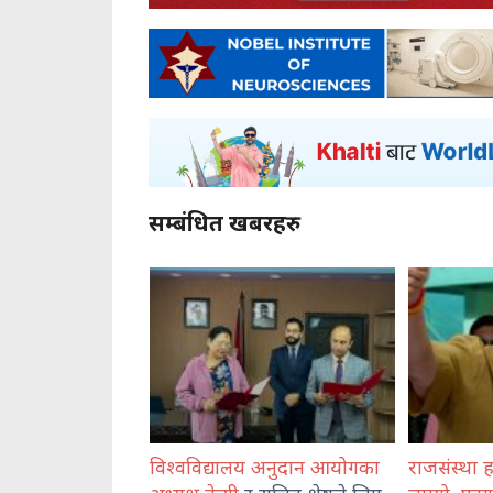
सम्बंधित खबरहरु
य अनुदान आयोगका
राजसंस्था हटेदेखि नेपाललाई दशा
कोशी प्रदेश