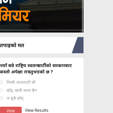
तपाइको मत
नयाँ बन्ने राष्ट्रिय स्वतन्त्र पार्टीको सरकारबाट
कस्तो अपेक्षा राख्नुभएको छ ?
निक्कै आशावादी छौ
खोइ, खासै आशा छैन
ज सुकै होस्
View Results