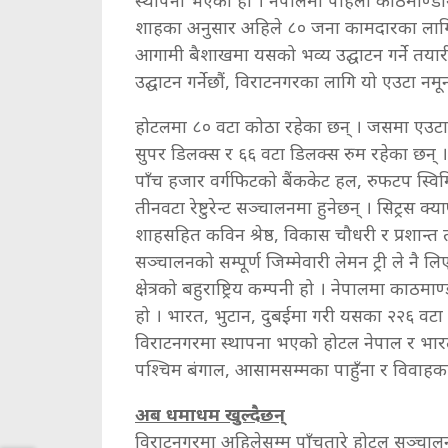
स्थापना भएको हो । नेपालमा पहिलो काठमाण्डौं
शाहका अनुसार अहिले ८० जना कामदारका लागि ल
आगामी बैशाखमा यसको भव्य उद्घाटन गर्ने तया
उद्घाटन गर्नेछौं, विराटनगरका लागि यो एउटा नमू
होटलमा ८० वटा कोठा रहेका छन् । जसमा एउटा प्
सुपर डिलक्स र ६६ वटा डिलक्स रुम रहेका छन्
पाँच हजार वर्गफिटको बैंककेट हल, रुफटप स्विमि
तीनवटा रेष्टुरेन्ट सञ्चालनमा हुनेछन् । सिट्रस क
शाहसहित कविन श्रेष्ठ, विकास चौधरी र प्रशान्त
सञ्चालनको सम्पूर्ण जिम्मेवारी लेमन ट्री ले नै 
क्षेत्रको बहुराष्ट्रिय कम्पनी हो । नेपालमा काठ
हो । भारत, भुटान, दुबईमा गरी यसका २२६ वटा 
विराटनगरमा स्थापना भएको होटल नेपाल र भार
पश्चिम बंगाल, आसामसम्मका पाहुँना र विवाहका
अब धमाधम खुल्दैछन्
विराटनगरमा अहिलेसम्म पाँचतारे होटल सञ्चालनम