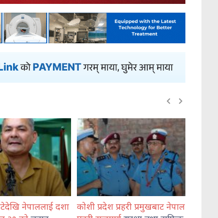
 प्रहरी प्रमुखबाट नेपाल
भेडेटारबाट ६४७ किलो गाँजासहित
मोरङमा 