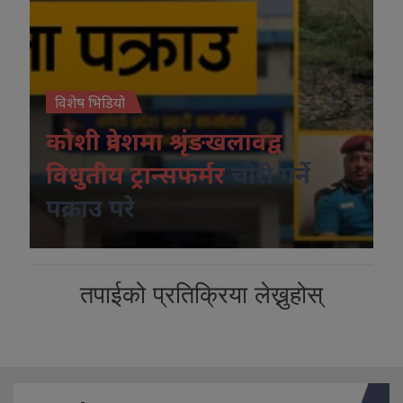
विशेष भिडियो
कोशी प्रदेशमा श्रृंङखलावद्व
विधुतीय ट्रान्सफर्मर
चोरी गर्ने
पक्राउ परे
तपाईको प्रतिक्रिया लेख्नुहोस्