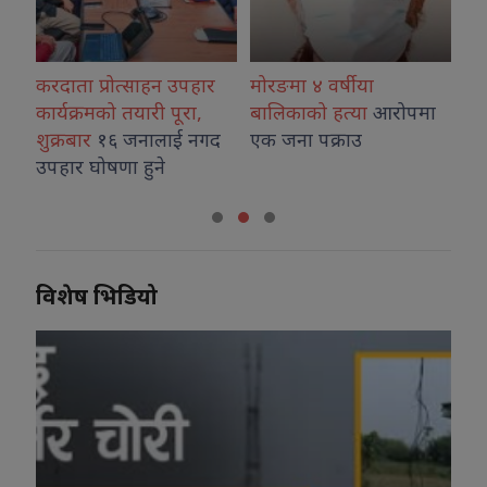
कका
करदाता प्रोत्साहन उपहार
मोरङमा ४ वर्षीया
विर
्न
कार्यक्रमको तयारी पूरा,
बालिकाको हत्या
आरोपमा
ओर्
शुक्रबार
१६ जनालाई नगद
एक जना पक्राउ
अभि
उपहार घोषणा हुने
विशेष भिडियो