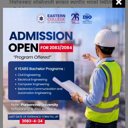
×
निर्वाचनबाट शक्तिशाली सरकार स्थापीत भएको स्थितिमा
अहिले देश छ । देशमा भदौ २३ गते राज्य सञ्चालकको
अहमता र भदौ २४ गते राज्यको विध्वंसमा संलग्नहरुको
उपद्रो दुवै अपराधयोग्य विषय हुन् भनेर सरकारले यकिन गर्नु
उचित हुनेछ ।
यो खबर पढेर तपाईलाई कस्तो महसुस
भयो ?
0
0
0
0
0