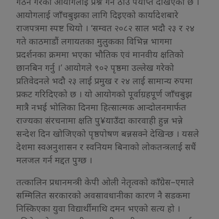
गठन गरेको आयोगलाई प्रश्न गर्ने ठाउँ पर्याप्त देखिएको छ ।
आयोगलाई जाँचबुझका लागि दिइएको कार्यादेशबारे
राजपत्रमा स्पष्ट थियो । ‘सम्वत २०८२ साल भदौ २३ र २४
गते काठमाडौं लगायतका मुलुकका विभिन्न भागमा
प्रदर्शनका क्रममा भएका भौतिक एवं मानवीय क्षतिको
छानबिन गर्नु ।’ आयोगले ९०२ पृष्ठमा उल्लेख गरेको
प्रतिवेदनले भदौ २३ लाई प्रमुख र २४ लाई सामान्य रुपमा
प्रकट गरिदिएको छ । यो आयोगको पूर्वाग्रहपूर्ण जाँचबुझ
मात्रै नभई भोलिका दिनमा हित्सात्मक आन्दोलनमार्फत
राज्यका संरचनामा क्षति पु¥याउँदा कारवाही हुन्न भन्ने
सन्देश दिन खोजिएको पृष्ठपोषण बन्नसक्ने देखिन्छ । यसले
देशमा स्वअनुशासन र स्वनियम बिनाको लोकतन्त्रलाई सधैं
मलजल गर्न मद्दत पुग्छ ।
तत्कालिन प्रधानमन्त्री केपी ओली नेतृत्वको काँग्रेस–एमाले
सम्मिलित सरकारको अवसावधानीका कारण नै सडकमा
निस्किएका युवा विद्यार्थीमाथि दमन भएको सत्य हो ।