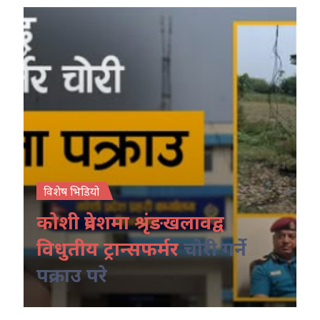
विशेष भिडियो
कोशी प्रदेशमा श्रृंङखलावद्व
विधुतीय ट्रान्सफर्मर
चोरी गर्ने
पक्राउ परे