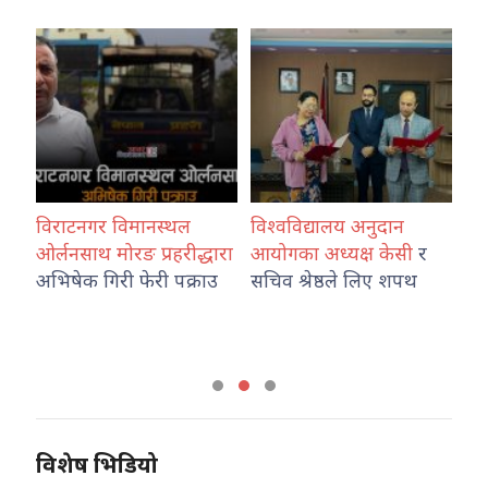
विराटनगर विमानस्थल
विश्वविद्यालय अनुदान
राज
ा
ओर्लनसाथ मोरङ प्रहरीद्धारा
आयोगका अध्यक्ष केसी
र
ने
अभिषेक गिरी फेरी पक्राउ
सचिव श्रेष्ठले लिए शपथ
फा
नेप
प्र
विशेष भिडियो