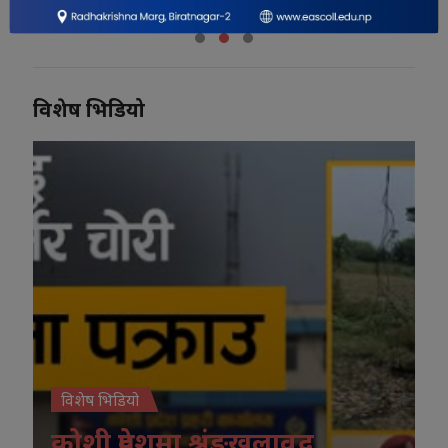
विशेष भिडियो
विशेष भिडियो
कोशी प्रदेशमा श्रृंङखलावद्व