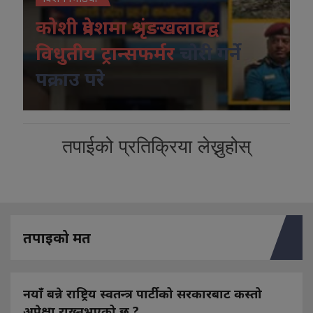
कोशी प्रदेशमा श्रृंङखलावद्व
विधुतीय ट्रान्सफर्मर
चोरी गर्ने
पक्राउ परे
तपाईको प्रतिक्रिया लेख्नुहोस्
तपाइको मत
नयाँ बन्ने राष्ट्रिय स्वतन्त्र पार्टीको सरकारबाट कस्तो
अपेक्षा राख्नुभएको छ ?