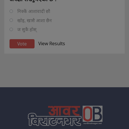
निक्कै आशावादी छौ
खोइ, खासै आशा छैन
ज सुकै होस्
View Results