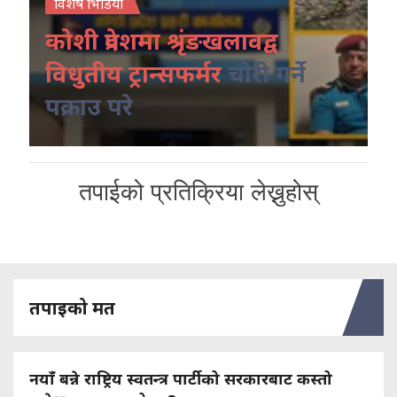
विशेष भिडियो
कोशी प्रदेशमा श्रृंङखलावद्व
विधुतीय ट्रान्सफर्मर
चोरी गर्ने
पक्राउ परे
तपाईको प्रतिक्रिया लेख्नुहोस्
तपाइको मत
नयाँ बन्ने राष्ट्रिय स्वतन्त्र पार्टीको सरकारबाट कस्तो