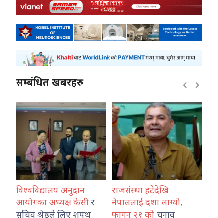
सम्बंधित खबरहरु
विश्वविद्यालय अनुदान
राजसंस्था हटेदेखि
कोशी प्र
आयोगका अध्यक्ष केसी
र
नेपाललाई दशा लाग्यो,
नेपाल प्र
सचिव श्रेष्ठले लिए शपथ
फागुन २१ को
चुनाव
तथा ट्रा