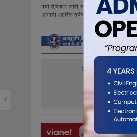
नयाँ संविधान जारी भएपछि हरेक वर्ष जेठ १५ गते 
आगामी आर्थिक वर्षको आय–व्यय विवरण सार्वजन
यो खबर पढेर तपा
0
0