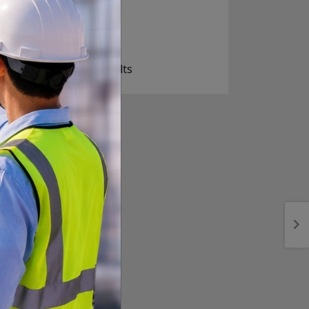
खोइ, खासै आशा छैन
ज सुकै होस्
View Results