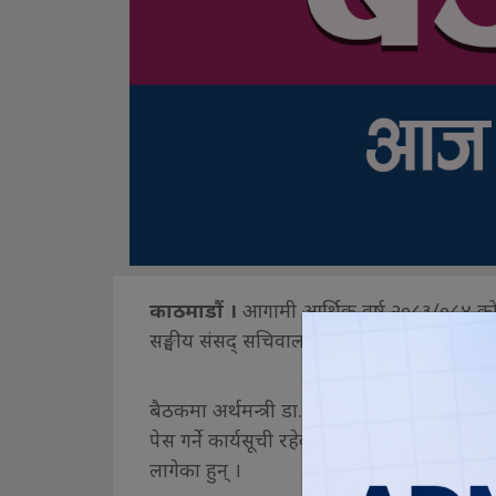
काठमाडौं ।
आगामी आर्थिक वर्ष २०८३/०८४ को बज
सङ्घीय संसद् सचिवालयले सार्वजनिक गरेको दैन
बैठकमा अर्थमन्त्री डा. स्विर्णम वाग्लेले आर्थि
पेस गर्ने कार्यसूची रहेको छ । राष्ट्रिय स्वतन्त्र 
लागेका हुन् ।