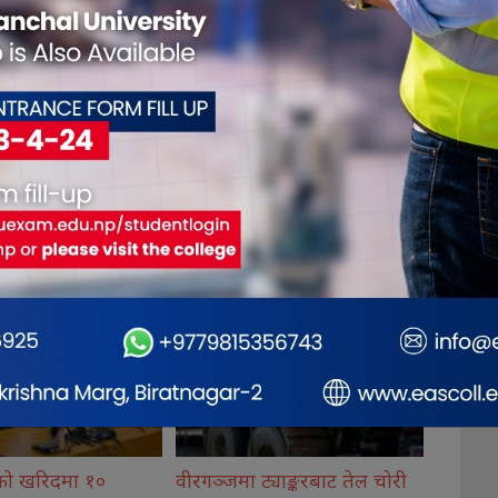
्याङ्करबाट तेल चोरी
कोइराला निवास पुनर्निर्माण तथा
सांसद य