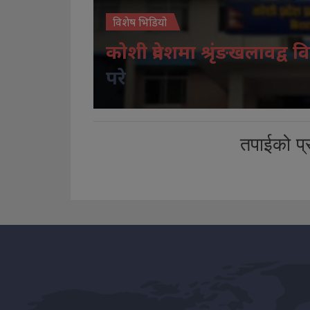
विशेष भिडियो
कोशी प्रदेशमा श्रृंङखलावद्व वि
परे
तपाईको प्र