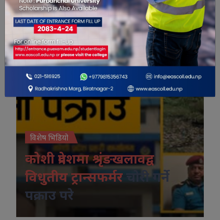
विशेष भिडियो
कोशी प्रदेशमा श्रृंङखलावद्व
विधुतीय ट्रान्सफर्मर
चोरी गर्ने
पक्राउ परे