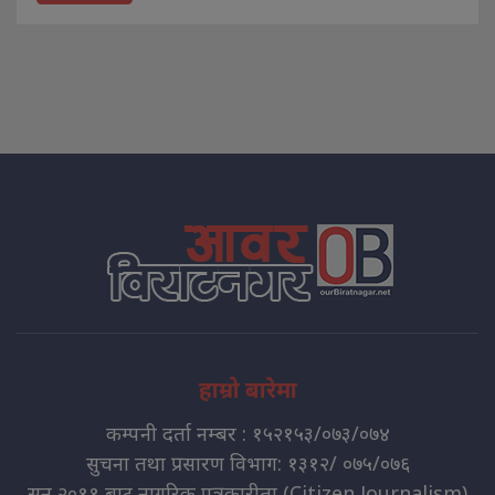
हाम्रो बारेमा
कम्पनी दर्ता नम्बर : १५२१५३/०७३/०७४
सुचना तथा प्रसारण विभाग: १३१२/ ०७५/०७६
सन् २०११ बाट नागरिक पत्रकारीता (Citizen Journalism)