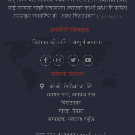
लाई मान्यता राख्दै संचालनमा ल्याएको कोशी प्रदेश कै पहिलो
अनलाइन म्यागजिन हो "आवर बिराटनगर" ।
पुरा पढ्नुहोस्
उपयोगी लिंकहरु
बिज्ञापन को लागि
सम्पुर्ण समाचार
सम्पर्क ठेगाना
ओ.बी. मिडिया प्रा. लि.
स्वागत मार्ग, जनपथ टोल
विराटनगर
मोरङ, नेपाल
सम्पादक: नवराज कट्टेल
+977-021-417443
(सम्पर्क नम्बर)