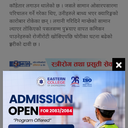
काँडेतार लगाउन थालेको छ । जसले सामान ओसारपसारमा
परिचालन गर्ने गरेका थिए, उनीहरुले बाध्य भएर क्यारिङ्गको
कारोबार रोकेका छन् । लगानी गरिदिने मान्छेको सामान
ल्याएर तोकिएको पसलसम्म पु¥याए वापत कमिसन
पाउनेहरुको रोजीरोटी खोसिएपछि चोरीका घटना बढेको
प्रहरीको दावी छ ।
×
यो खबर पढेर तपाईलाई कस्तो महसुस
भयो ?
0
0
0
0
0