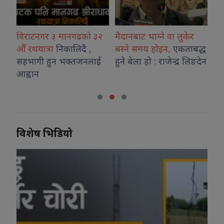
टनगर ३ मानगढको ३२
मैदानबाट भाग्ने वा लुकेर
अनुगमन टोली
यात्रा
निकालिदै ,
बस्ने समय होइन,
एकताबद्ध
अनावश्यक ग्
गी हुन भक्तजनलाई
हुने बेला हो : राजेन्द्र लिङदेन
गरे कानुनी का
न
प्रशासन
विशेष भिडियो