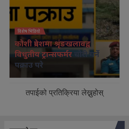
विशेष भिडियो
कोशी प्रदेशमा श्रृंङखलावद्व
विधुतीय ट्रान्सफर्मर
चोरी गर्ने
पक्राउ परे
तपाईको प्रतिक्रिया लेख्नुहोस्