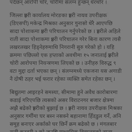
पर्दछन् आरोपी चोर, चोरीमा संलग्न हुन्छन् धेरथोर ।
जिल्ला प्रहरी कार्यालय मोरङका प्रहरी नायव उपरीक्षक
(डिएसपी) मकेन्द्र मिश्रका अनुसार गुनासो धेरै आएपछि
सादा पोशाकमा प्रहरी परिचालन गर्नुपरेको छ । प्रहरीले अहिले
राती सादा पोशाकमा प्रहरी परिचालन गरेर बिना कारण त्यसै
लखरलखर हिड्नेहरुमाथि निगरानी सुरु गरेको हो । यहि
क्रममा पछिल्लो एक हप्ताको अवधीमा १५ जनालाई प्रहरीले
चोरी आरोपमा नियन्त्रणमा लिएको छ । उनीहरु विरुद्ध ९
वटा मुद्दा दर्ता भएका छन् । संलग्नमध्ये एकजना यस अगाडी
नै दोषी ठहर भई फरार रहेका व्यक्ति समेत रहेका छन् ।
बिद्युतमा आइरहने समस्या, सीमामा हुने अवैध कारोबारमा
कडाई गरिएपछि त्यसको असर विराटनगर बजार क्षेत्रमा
अझै बढेको प्रहरीको बुझाई छ । प्रहरी नायव उपरीक्षक मिश्रका
अनुसार गर्मीमा घर बस्न नसक्ने बहानामा हिँडडुल गर्ने, अनि
समूह बनाएर अर्काको घर छिर्ने क्रम बढेको छ । मंगलबार
राती कटहरी ३ को जनप्रिय माध्यमिक विद्यालयको ताला