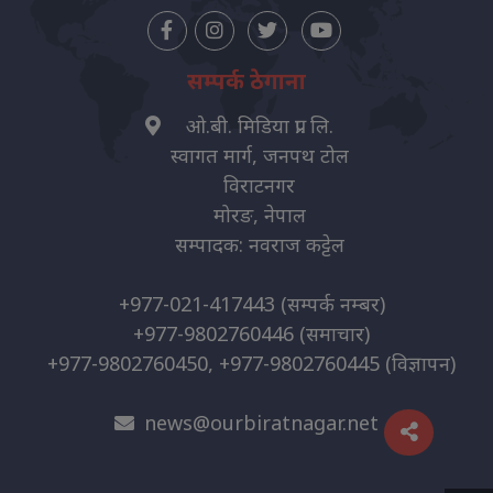
सम्पर्क ठेगाना
ओ.बी. मिडिया प्रा. लि.
स्वागत मार्ग, जनपथ टोल
विराटनगर
मोरङ, नेपाल
सम्पादक: नवराज कट्टेल
+977-021-417443
(सम्पर्क नम्बर)
+977-9802760446
(समाचार)
+977-9802760450, +977-9802760445
(विज्ञापन)
news@ourbiratnagar.net