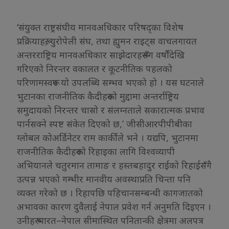
‘संयुक्त राष्ट्रसंघीय मानवअधिकार परिषद्का विशेष
प्रक्रियाहरू, युरोपेली संघ, तथा ह्युमन राइट्स वाचलगायत
अन्तरराष्ट्रिय मानवअधिकार साझेदारहरूसँग वर्षौंदेखि
गरिएको निरन्तर वकालत र कूटनीतिक पहलको
परिणामस्वरूप यो उपलब्धि सम्भव भएको हो । यस घटनाले
भुटानका राजनीतिक कैदीहरूको मुद्दामा अन्तर्राष्ट्रिय
समुदायको निरन्तर चासो र संलग्नताले सकारात्मक प्रभाव
पार्नसक्ने स्पष्ट संकेत दिएको छ,’ जीसीआरपीपीबीका
ग्लोबल कोअर्डिनेटर राम कार्कीले भने । यद्यपि, भुटानमा
राजनीतिक कैदीहरूको रिहाइका लागि विश्वव्यापी
अभियानले चतुरमान तामाङ र हस्तबहादुर राईको रिहाईसँगै
उत्पन्न भएको गम्भीर मानवीय अवस्थाप्रति चिन्ता पनि
व्यक्त गरेको छ । रिहापछि पहिचानसम्बन्धी कागजातको
अभावका कारण दुवैलाई नेपाल प्रवेश गर्न अनुमति दिइएन ।
उनीहरू भारत–नेपाल सीमास्थित पनितान्की क्षेत्रमा अलपत्र