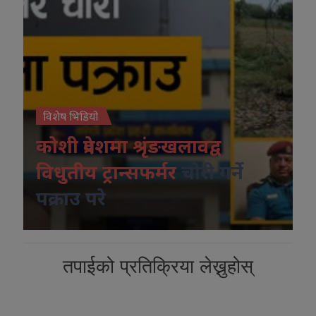
विशेष भिडियो
कोशी प्रदेशमा श्रृंङखलावद्व
विधुतीय ट्रान्सफर्मर
चोरी गर्ने
पक्राउ परे
तपाईको प्रतिक्रिया लेख्नुहोस्