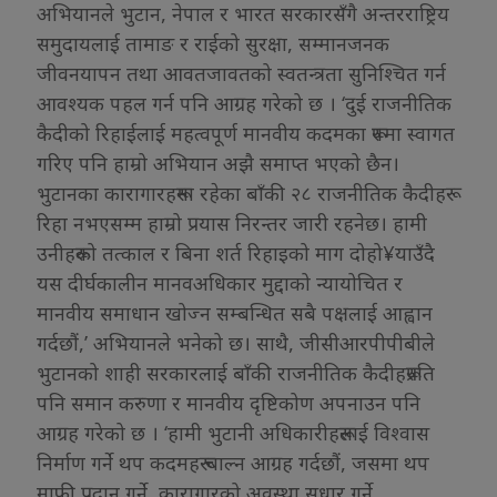
अभियानले भुटान, नेपाल र भारत सरकारसँगै अन्तरराष्ट्रिय
समुदायलाई तामाङ र राईको सुरक्षा, सम्मानजनक
जीवनयापन तथा आवतजावतको स्वतन्त्रता सुनिश्चित गर्न
आवश्यक पहल गर्न पनि आग्रह गरेको छ । ‘दुई राजनीतिक
कैदीको रिहाईलाई महत्वपूर्ण मानवीय कदमका रूपमा स्वागत
गरिए पनि हाम्रो अभियान अझै समाप्त भएको छैन।
भुटानका कारागारहरूमा रहेका बाँकी २८ राजनीतिक कैदीहरू
रिहा नभएसम्म हाम्रो प्रयास निरन्तर जारी रहनेछ। हामी
उनीहरूको तत्काल र बिना शर्त रिहाइको माग दोहो¥याउँदै
यस दीर्घकालीन मानवअधिकार मुद्दाको न्यायोचित र
मानवीय समाधान खोज्न सम्बन्धित सबै पक्षलाई आह्वान
गर्दछौं,’ अभियानले भनेको छ। साथै, जीसीआरपीपीबीले
भुटानको शाही सरकारलाई बाँकी राजनीतिक कैदीहरूप्रति
पनि समान करुणा र मानवीय दृष्टिकोण अपनाउन पनि
आग्रह गरेको छ । ‘हामी भुटानी अधिकारीहरूलाई विश्वास
निर्माण गर्ने थप कदमहरू चाल्न आग्रह गर्दछौं, जसमा थप
माफी प्रदान गर्ने, कारागारको अवस्था सुधार गर्ने,