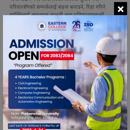
×
परिवारसँगको सम्पर्कलाई सहज बनाउने, रिहा गरिने
व्यक्तिलाई आवश्यक कानुनी तथा पहिचानसम्बन्धी
कागजात उपलब्ध गराउने तथा अन्ततः सबै बाँकी
राजनीतिक कैदीहरूको स्वतन्त्रता सुनिश्चित गर्ने कार्यहरू
समावेश छन्,’ कार्कीले भने। जीसीआरपीपीबीको स्थापना
सन् २०१९ मा भुटानी राजबन्दीका परिवारहरूको सहयोगमा द
हेगमा गरिएको थियो ।
यो खबर पढेर तपाईलाई कस्तो महसुस
भयो ?