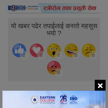
यो खबर पढेर तपाईलाई कस्तो महसुस
भयो ?
2
0
1
0
0
0
×