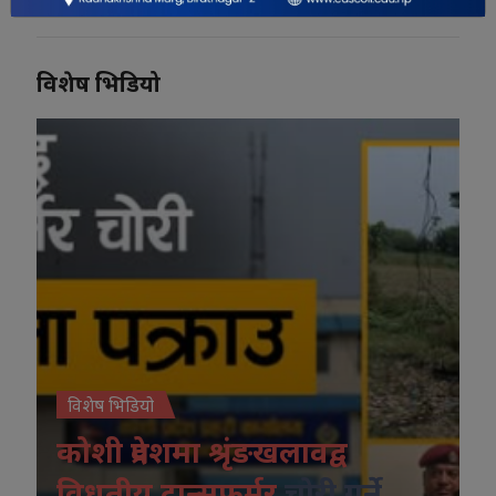
विशेष भिडियो
विशेष भिडियो
कोशी प्रदेशमा श्रृंङखलावद्व
विधुतीय ट्रान्सफर्मर
चोरी गर्ने