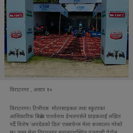
विराटनगर , असार १०
विराटनगर। टिभीएस मोटरसाइकल तथा स्कुटरका
आधिकारिक बिक्रेता पार्श्वनाथ डेभलपर्सले ग्राहकलाई लक्षित
गर्दै विशेष ‘अपग्रेडको डिल’ एक्सचेन्ज मेला सञ्चालन गरेको
छ। उक्त मेला विराटनगर मुनालपथस्थित पञ्जाबी पेट्रोल