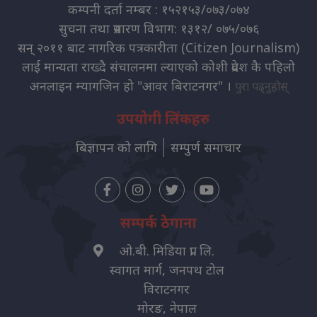
कम्पनी दर्ता नम्बर : १५२१५३/०७३/०७४
सुचना तथा प्रसारण विभाग: १३१२/ ०७५/०७६
सन् २०११ बाट नागरिक पत्रकारीता (Citizen Journalism)
लाई मान्यता राख्दै संचालनमा ल्याएको कोशी प्रदेश कै पहिलो
अनलाइन म्यागजिन हो "आवर बिराटनगर" ।
पुरा पढ्नुहोस्
उपयोगी लिंकहरु
बिज्ञापन को लागि
सम्पुर्ण समाचार
सम्पर्क ठेगाना
ओ.बी. मिडिया प्रा. लि.
स्वागत मार्ग, जनपथ टोल
विराटनगर
मोरङ, नेपाल