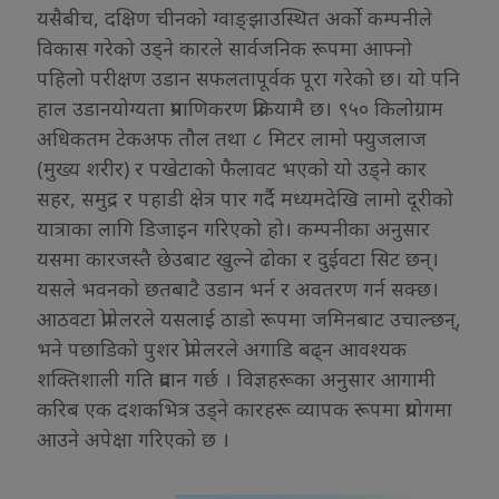
यसैबीच, दक्षिण चीनको ग्वाङ्झाउस्थित अर्को कम्पनीले
विकास गरेको उड्ने कारले सार्वजनिक रूपमा आफ्नो
पहिलो परीक्षण उडान सफलतापूर्वक पूरा गरेको छ। यो पनि
हाल उडानयोग्यता प्रमाणिकरण प्रक्रियामै छ। ९५० किलोग्राम
अधिकतम टेकअफ तौल तथा ८ मिटर लामो फ्युजलाज
(मुख्य शरीर) र पखेटाको फैलावट भएको यो उड्ने कार
सहर, समुद्र र पहाडी क्षेत्र पार गर्दै मध्यमदेखि लामो दूरीको
यात्राका लागि डिजाइन गरिएको हो। कम्पनीका अनुसार
यसमा कारजस्तै छेउबाट खुल्ने ढोका र दुईवटा सिट छन्।
यसले भवनको छतबाटै उडान भर्न र अवतरण गर्न सक्छ।
आठवटा प्रोपेलरले यसलाई ठाडो रूपमा जमिनबाट उचाल्छन्,
भने पछाडिको पुशर प्रोपेलरले अगाडि बढ्न आवश्यक
शक्तिशाली गति प्रदान गर्छ । विज्ञहरूका अनुसार आगामी
करिब एक दशकभित्र उड्ने कारहरू व्यापक रूपमा प्रयोगमा
आउने अपेक्षा गरिएको छ ।