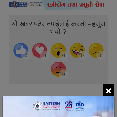
यो खबर पढेर तपाईलाई कस्तो महसुस
भयो ?
0
0
0
0
0
0
×