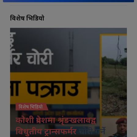
विशेष भिडियो
विशेष भिडियो
कोशी प्रदेशमा श्रृंङखलावद्व
विधुतीय ट्रान्सफर्मर
चोरी गर्ने