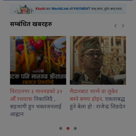
सम्बंधित खबरहरु
विराटनगर ३ मानगढको ३२
मैदानबाट भाग्ने वा लुकेर
अन
औँ रथयात्रा
निकालिदै ,
बस्ने समय होइन,
एकताबद्ध
अन
सहभागी हुन भक्तजनलाई
हुने बेला हो : राजेन्द्र लिङदेन
गर
आह्वान
प्