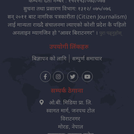
कम्पनी दर्ता नम्बर : १५२१५३/०७३/०७४
सुचना तथा प्रसारण विभाग: १३१२/ ०७५/०७६
सन् २०११ बाट नागरिक पत्रकारीता (Citizen Journalism)
लाई मान्यता राख्दै संचालनमा ल्याएको कोशी प्रदेश कै पहिलो
अनलाइन म्यागजिन हो "आवर बिराटनगर" ।
पुरा पढ्नुहोस्
उपयोगी लिंकहरु
बिज्ञापन को लागि
सम्पुर्ण समाचार
सम्पर्क ठेगाना
ओ.बी. मिडिया प्रा. लि.
स्वागत मार्ग, जनपथ टोल
विराटनगर
मोरङ, नेपाल