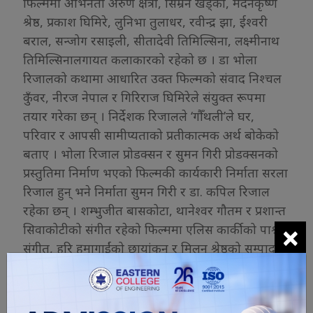
फिल्ममा अभिनेता अरुण क्षेत्री, सिम्रन खड्का, मदनकृष्ण
श्रेष्ठ, प्रकाश घिमिरे, लुनिभा तुलाधर, रवीन्द्र झा, ईश्वरी
बराल, सन्जोग रसाइली, सीतादेवी तिमिल्सिना, लक्ष्मीनाथ
तिमिल्सिनालगायत कलाकारको रहेको छ । डा भोला
रिजालको कथामा आधारित उक्त फिल्मको संवाद निश्चल
कुँवर, नीरज नेपाल र गिरिराज घिमिरेले संयुक्त रूपमा
तयार गरेका छन् । निर्देशक रिजालले ‘गौँथली’ले घर,
परिवार र आपसी सामीप्यताको प्रतीकात्मक अर्थ बोकेको
बताए । भोला रिजाल प्रोडक्सन र सुमन गिरी प्रोडक्सनको
प्रस्तुतिमा निर्माण भएको फिल्मकी कार्यकारी निर्माता सरला
रिजाल हुन् भने निर्माता सुमन गिरी र डा. कपिल रिजाल
रहेका छन् । शम्भुजीत बासकोटा, थानेश्वर गौतम र प्रशान्त
×
सिवाकोटीको संगीत रहेको फिल्ममा एलिस कार्कीको पाश्र्व
संगीत, हरि हुमागाईंको छायांकन र मिलन श्रेष्ठको सम्पादन
रहेको छ। फिल्मलाई रीच इन्टरटेनमेन्टले वितरण गर्दैछ ।