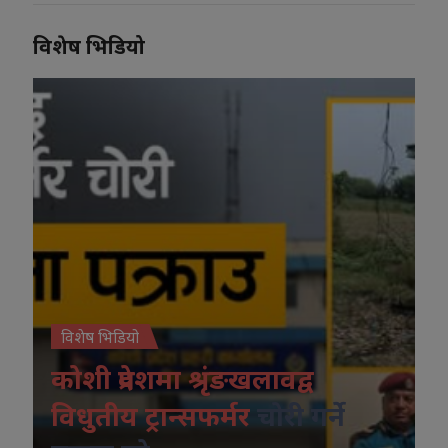
विशेष भिडियो
विशेष भिडियो
कोशी प्रदेशमा श्रृंङखलावद्व
विधुतीय ट्रान्सफर्मर
चोरी गर्ने