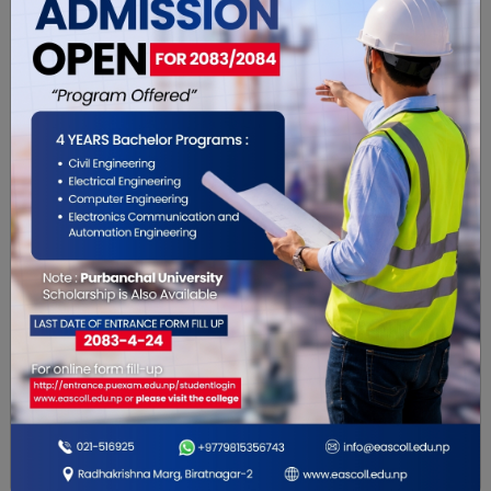
यो खबर पढेर तपाईलाई कस्तो महसुस
भयो ?
0
0
0
0
0
0