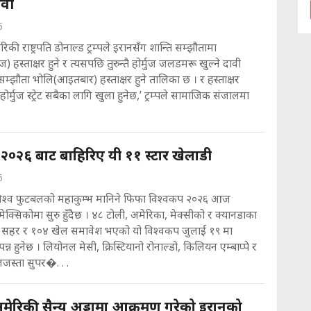
ावी
6
रिकी राष्ट्रपति डोनाल्ड ट्रम्पले इरानसँग शान्ति सम्झौतामा
स्ताक्षर हुने र त्यसपछि तुरुन्तै होर्मुज जलडमरू खुल्ने दावी
‘सम्झौता भोलि(आइतबार) हस्ताक्षर हुने तालिका छ । र हस्ताक्षर
 होर्मुज स्ट्रेट सबैका लागि खुला हुनेछ,’ ट्रम्पले सामाजिक संजालमा
२०२६ बाट बाहिरिए यी ११ स्टार खेलाडी
6
विश्व फुटबलको महाकुम्भ मानिने फिफा विश्वकप २०२६ आज
मेक्सिकोमा सुरु हुँदैछ । ४८ टोली, अमेरिका, मेक्सीको र क्यानडाका
हर र १०४ खेल समावेश भएको यो विश्वकप जुलाई १९ मा
्पन्न हुनेछ । लियोनल मेसी, क्रिस्टियानो रोनाल्डो, किलियन एम्बाप्पे र
जस्ता सुपर�. . .
मेरिकी सैन्य अड्डामा आक्रमण गरेको इरानको