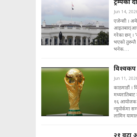
ट्रम्पको द
Jun 14, 202
एजेन्सी । अमे
आइतबार(आज) ह
गरेका छन् । 
भएको तुरुन्तै
भनेक. . .
विश्वकप 
Jun 11, 202
काठमाडौं । 
मध्यरातिबाट 
१६ आयोजक स
न्यूयोर्कमा सम
लामिन यामाल
२१ वटा अ