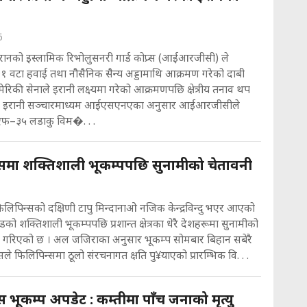
6
रानको इस्लामिक रिभोलुसनरी गार्ड कोप्र्स (आईआरजीसी) ले
१ वटा हवाई तथा नौसैनिक सैन्य अड्डामाथि आक्रमण गरेको दाबी
ेरिकी सेनाले इरानी लक्ष्यमा गरेको आक्रमणपछि क्षेत्रीय तनाव थप
 । इरानी सञ्चारमाध्यम आईएसएनएका अनुसार आईआरजीसीले
फ–३५ लडाकु विम�. . .
समा शक्तिशाली भूकम्पपछि सुनामीको चेतावनी
िलिपिन्सको दक्षिणी टापु मिन्दानाओ नजिक केन्द्रविन्दु भएर आएको
्युडको शक्तिशाली भूकम्पपछि प्रशान्त क्षेत्रका धेरै देशहरूमा सुनामीको
ी गरिएको छ । अल जजिराका अनुसार भूकम्प सोमबार बिहान सबेरै
े फिलिपिन्समा ठूलो संरचनागत क्षति पु¥याएको प्रारम्भिक वि. . .
 भूकम्प अपडेट : कम्तीमा पाँच जनाको मृत्यु