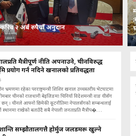
म
:
रिब २ अर्ब रुपैयाँ अनुदान
ध
J
ालप्रति मैत्रीपूर्ण नीति अपनाउने, चीनविरुद्ध
मि प्रयोग गर्न नदिने खनालको प्रतिवद्धता
6
ीन भ्रमणमा रहेका परराष्ट्रमन्त्री शिशिर खनाल उच्चस्तरीय भेटघाटमा
 सोमबार चीनको राजधानी बेइजिङमा चिनियाँ विदेशमन्त्री वाङ यीसँग
ा छन् । चीनले आफ्नो छिमेकी कूटनीतिमा नेपालसँगको सम्बन्धलाई
ूर्ण स्थानमा राखेको बताउँदै सबै नेपाली जनताप्रति मैत्रीप�. . .
ान्ति सम्झौतालगत्तै होर्मुज जलडमरू खुल्ने