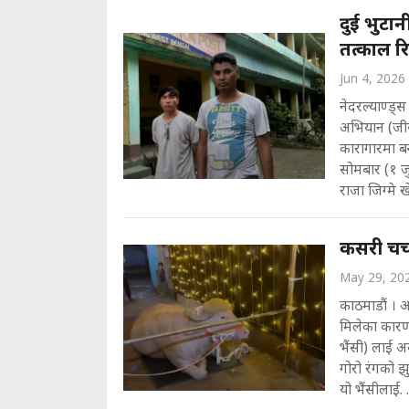
दुई भुटा
तत्काल र
Jun 4, 2026
नेदरल्याण्ड्
अभियान (जीस
कारागारमा ब
सोमबार (१ ज
राजा जिग्मे 
कसरी चर्च
May 29, 20
काठमाडौं । अ
मिलेका कारण
भैंसी) लाई 
गोरो रंगको 
यो भैंसीलाई. .