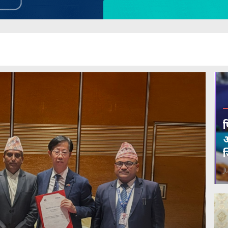
फ
अ
J