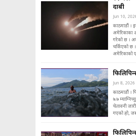
दाबी
Jun 10, 202
काठमाडौं । इ
अमेरिकाका २
गरेको छ । अम
चर्किएको छ
अमेरिकाको ए
फिलिपिन्
Jun 8, 2026
काठमाडौं । फ
७.७ म्याग्निच
चेतावनी जार
गएको हो, जसल
फिलिपिन्स