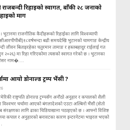
नी राजबन्दी रिहाइको स्वागत, बाँकी २८ जनाको
िहाइको माग
स । भुटानमा राजनीतिक कैदीहरूको रिहाईका लागि विश्वव्यापी
ीआरपीपीबी)१८वर्षभन्दा बढी समयदेखि भुटानको चामगाङ केन्द्रीय
न्दी जीवन बिताइरहेका चतुरमान तामाङ र हस्तबहादुर राईलाई गत
ुन २०२६) मा रिहा गरिएकोमा त्यसको स्वागत गरेको छ । भुटानका
खेसर नाम�. . .
ामा आयो डोनाल्ड ट्रम्प भैंसी ?
26
मेरिकी राष्ट्रपति डोनाल्ड ट्रम्पसँग अनौठो अनुहार र कपालको शैली
 विश्वभर चर्चामा आएको बंगलादेशको एउटा अल्बिनो भैंसी (सेतो
अब संरक्षणका लागि ढाका चिडियाखाना पठाइएको छ । आफ्नो विशिष्ट
झुप्पा कपाल र अनुहारको बनावटका कारण इन्टरनेटमा भाइरल भएको
 .