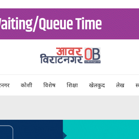
टनगर
कोशी
विशेष
शिक्षा
खेलकुद
लेख
स्