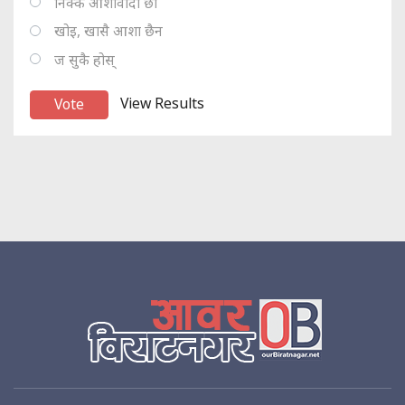
निक्कै आशावादी छौ
खोइ, खासै आशा छैन
ज सुकै होस्
View Results