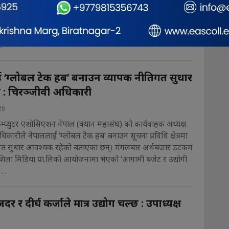
क्षेत्रमाथि गरेको अनुगमन र कारबाही प्रक्रियाप्रति आपत्ति जनाउँदै
 र व्यावहारिक कार्यान्वयनको माग गरेका छन् । मंगलबार अर्थ बजार
योजित आगामी बजेट र उद्योगी तथा ब्यवसायीका साझा मुद्दा
.
 ‘ग्लोबल टेक हब’ बनाउन व्यापक नीतिगत सुधार
: चिरञ्जीवी अधिकारी
26
म्प्युटर एशोसिएशन नेपाल (क्यान महासंघ) को कार्यवाहक अध्यक्ष
िकारीले नेपाललाई ‘ग्लोबल टेक हब’ बनाउन सूचना प्रविधि क्षेत्रमा
गत सुधार आवश्यक रहेको बताएका छन्। मंगलबार अर्थबजार डटकम
मशिला मिडिया प्रा.लिको आयोजनामा भएको ‘आगामी बजेट र उद्योगी
. .
जदर र दीर्घ कर्जाले मात्र उद्योग चल्छ : उपाध्यक्ष