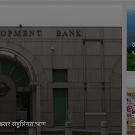
इ
भ
J
ग
न
ख डलर सहुलियत ऋण
J