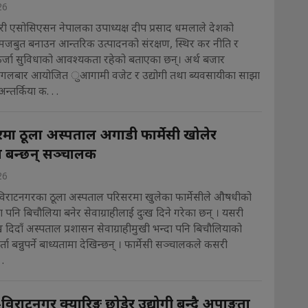
26
ेरी एसोसिएसन नेपालका उपाध्यक्ष दीप प्रसाद धमलाले देशको
ई मजबुत बनाउन आन्तरिक उत्पादनको संरक्षण, स्थिर कर नीति र
कर्जा सुविधाको आवश्यकता रहेको बताएका छन्। अर्थ बजार
मंगलबार आयोजित ुआगामी वजेट र उद्योगी तथा ब्यवसायीका साझा
अन्तर्किया क. . .
मा ठूला अस्पताल अगाडी फार्मेसी खोलेर
 बन्छन् सञ्चालक
26
विराटनगरका ठूला अस्पताल परिसरमा खुलेका फार्मेसीले औषधीको
ा पनि बिचौलिया बनेर सेवाग्राहीलाई दुःख दिने गरेका छन् । यसरी
ःख दिदाँ अस्पताल प्रशासन सेवाग्राहीमुखी भन्दा पनि बिचौलियाको
 बन्नुपर्ने बाध्यतामा देखिन्छन् । फार्मेसी सञ्चालकले कसरी
.
राटनगर क्यारिङ्ग छोडेर उद्योगी बन्दै अपाङ्गता