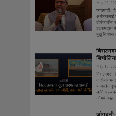
May 26, 20
काठमाडौं । ड
अर्थतन्त्रला
दीर्घकालीन 
डटकमद्वारा 
मुद्दाु विषयक 
विराटनगर
बिचौलिया
May 15, 20
विराटनगर । 
कारोबार भन्द
फार्मेसीले दु
लागि सहजकर्ता
औषधीम�. . 
जोगबनी–वि