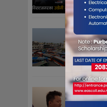
वाग्लेले आगाम
गरेको भन्दै 
सार्वजानि
आम्दानी घ
May 28, 20
विराटनगर । य
प्रक्रियामा त
संकलनमा पर्न
अन्तःशुल्क र
। तर, त्यस �.
कन्सल्टेन
चाम्लिङ
May 26, 20
काठमाडौं । क