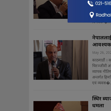
कन्सल्टेन्सी 
नीतिगत सुधार
डटकमद्वारा आ
विषयक �. . 
नेपाललाई
आवश्यक 
May 26, 20
काठमाडौं । क
चिरञ्जीवी अध
व्यापक नीति
अन्तर्गत हि
एवं व्यवस�. 
स्थिर ब्या
धमला