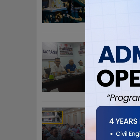
व्यवसायी म
रुपैयाँले घट
सुन आज घटेर
आज चाँदीको म
विराटनगर
‘वाउ’,पढे
Jun 3, 2026
विराटनगर । वि
वाग्लेले संसद
३० वर्षपछिको 
बजेटमा दोष लग
विराटनगर
May 29, 20
विराटनगर । 
लागि प्रस्तुत 