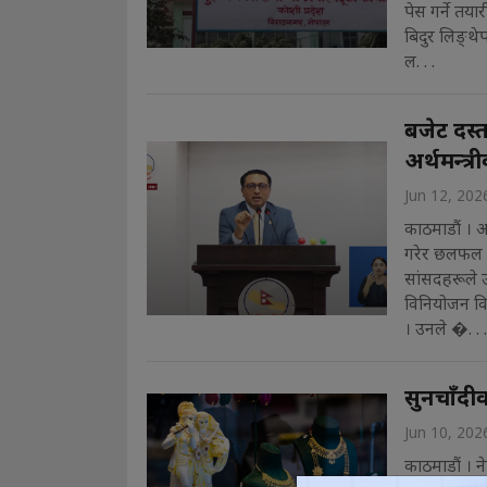
पेस गर्ने तय
बिदुर लिङ्थे
ल. . .
बजेट दस्त
अर्थमन्त्
Jun 12, 202
काठमाडौं । अर
गरेर छलफल गर
सांसदहरूले 
विनियोजन विध
। उनले �. . .
सुनचाँदीक
Jun 10, 202
काठमाडौं । न