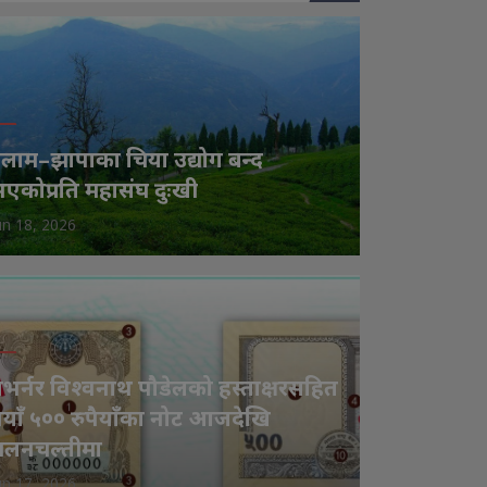
लाम–झापाका चिया उद्योग बन्द
एकोप्रति महासंघ दुःखी
un 18, 2026
भर्नर विश्वनाथ पौडेलको हस्ताक्षरसहित
याँ ५०० रुपैयाँका नोट आजदेखि
चलनचल्तीमा
un 17, 2026