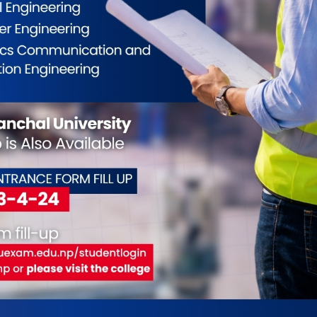
ी वर्षका लागि प्रस्तुत गरेको बजेटले निजी क्षेत्रका माग सम्बोधन
उनीहरुले सकारात्मक भाव पैदा गरेको बताएका छन् । उद्योग सं�. . .
क यातायात दर्ता रोकिँदा प्रदेश र स्थानीय तहको
ट्ने चिन्ता
26
ातायात व्यवस्था विभागले सार्वजानिक यातायातको नयाँ दर्ता
त्काल रोक्ने निर्णय गर्दा त्यसको असर प्रदेश र स्थानीय तहको राजस्व
े चिन्ता बढेको छ । सवारी आयात हुँदा लाग्ने भन्सार महशुल,
 मूल्य अभिबृद्धि कर बाहेक आय कर संघीय सरकारको आम्दानी हुन्छ
 . .
्सी क्षेत्रमा नियमन होइन त्रास सिर्जना भयो : पुजन
26
न्सल्टेन्सी व्यवसायी पुजन चाम्लिङले पछिल्लो समय सरकारले