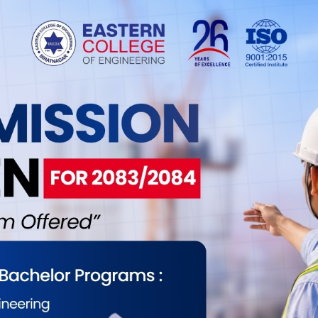
हासंघका अनुसार आज सुनको मूल्य तोलामा १० हजार एकसय
ेको हो । मंगलबार ३ लाख १ हजार ९०० सय रुपैयाँमा कारोबार भएको
 २ लाख ९१ हजार ८ सय रुपैयाँमा कारोवार भैइरहेको छ । यसैगरी
ूल्य पनि घटेको छ । च. . .
का उद्योगी बजेट भाषणका दिन बजेट
पछि ला..
राटनगरका उद्योगी–व्यवसायीले जेठ १५ गते अर्थमन्त्री डा.स्वर्णिम
मा प्रस्तुत बजेट भाषण बारे प्रतिक्रिया दिदाँ भने युगकै स्वर्णिम बजेट ।
क्रान्तिकारी बजेट । निजी क्षेत्रका लागि सबथोक पुरा गरेको बजेट ।
ाउने ठाउँ नै छैन, त्यसैले यो युगान्ताकारी परिवर�. . .
का उद्योगी बजेटसँग खुशी
26
विराटनगरका उद्योगी–व्यवसायीले सरकारले आगामी आर्थिक वर्षका
बजेटप्रति सकारात्मक प्रतिक्रिया दिएका छन् । अर्थमन्त्री स्वर्णिम