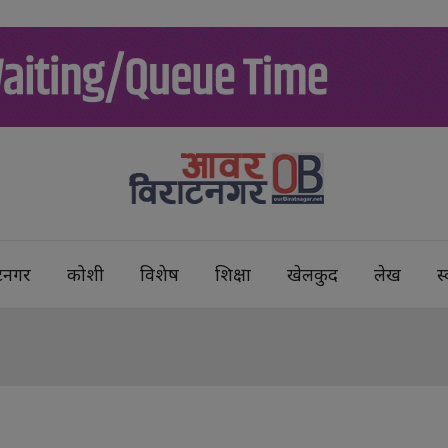
टनगर
कोशी
विशेष
शिक्षा
खेलकुद
लेख
स्