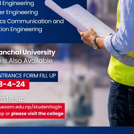
्चोक बस दुर्घटनामा परि ज्यान गुमाउने ११ जनाको
ल्यो
9
क । सिन्धुपाल्चोकमा शुक्रबार भएको बस दुर्घटनामा परि ज्यान गुमाउने
िचय खुलेको छ । बस दुर्घटनामा परि पाँच जनाको घटनास्थलमा, १
गर्न अस्पताल लैजाँदै गर्दा बाटोमा र ५ जनाको अस्पतालमा ज्यान
यान गुमाउनेमा काभ्रेको बनेपा नगरपालिका–३, का केदारनाथ महाजु,
ाष्ट्रपतिको भ्रमणमा विमानस्थल केही समय बन्द
9
नियाँ राष्ट्रपति सी जिनपिङको नेपाल भ्रमणका क्रममा त्रिभुवन
य विमानस्थल केही समय बन्द हुने भएको छ । त्रिभुवन अन्तर्राष्ट्रिय
गरिक उड्डयन कार्यालयले सूचना जारी गर्दै सी काठमाडौं अवतरण र
ा विमानस्थल केही समय बन्द हुने जनाएको छ । त्रिभुवन अन्तर्र�. . .