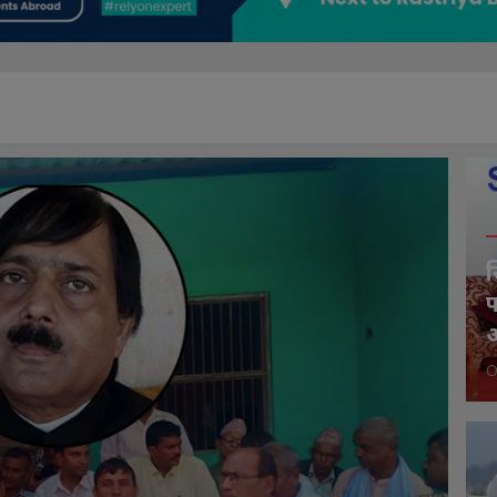
स
फ
आ
O