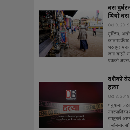
बस दुर्घट
थियो बस
Oct 9, 2019
मुग्लिन, असो
काठमाडौँबाट 
भरतपुर महान
जना घाइते भए
एकको अवस्था 
दशैको बेल
हत्या
Oct 8, 2019
धनुषामा जेठा
नगरपालिका व
खातुनले आफ्नै
। सोमबार सा