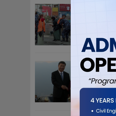
२२ जना ‘फ्
Oct 12, 201
काठमाडौं । चि
२२ जना ‘फ्रि
परिसरको टोली
काठमाडौंको व
. .
चिनियाँ र
परिचयात्म
Oct 12, 201
काठमाडौं । न
सदस्यबीच चिना
भण्डारीले पर
गारद अर्पण गर