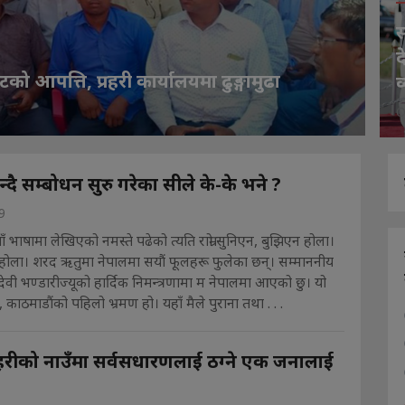
स
द
टको आपत्ति, प्रहरी कार्यालयमा ढुङ्गामुढा
व
O
भन्दै सम्बोधन सुरु गरेका सीले के-के भने ?
9
ाँ भाषामा लेखिएको नमस्ते पढेको त्यति राम्रो सुनिएन, बुझिएन होला।
 छैन होला। शरद ऋतुमा नेपालमा सयौं फूलहरू फुलेका छन्। सम्माननीय
द्यादेवी भण्डारीज्यूको हार्दिक निमन्त्रणामा म नेपालमा आएको छु। यो
र, काठमाडौंको पहिलो भ्रमण हो। यहाँ मैले पुराना तथा . . .
प्रहरीको नाउँमा सर्वसधारणलाई ठग्ने एक जनालाई