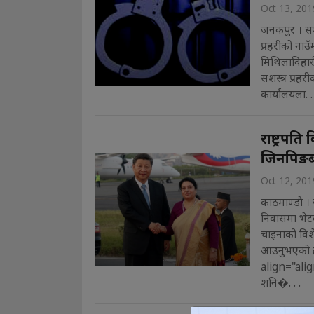
Oct 13, 201
जनकपुर । सशस्
प्रहरीको नाउ
मिथिलाविहारी
सशस्त्र प्रहर
कार्यालयला. . 
राष्ट्रपति
जिनपिङबी
Oct 12, 201
काठमाण्डाै । 
निवासमा भेटवा
चाइनाको विश
आउनुभएको ह
align="alig
शनि�. . .