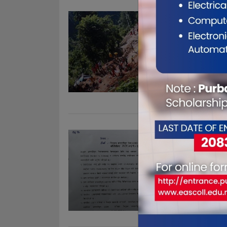
सिन्धुपाल
परिचय खु
Oct 12, 201
सिन्धुपाल्चो
११ जनाको पर
जनाको उपचार 
गएको हो । ज्
पाँचखा�. . .
चिनियाँ र
हुने
Oct 12, 201
काठमाडौं । चि
अन्तर्राष्ट्रि
विमानस्थल ना
फर्किने क्रमम