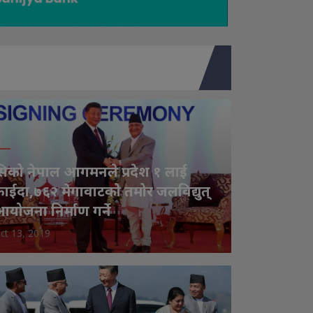
िको नेपाल आगमनले प्रदेश १ लाई
ाईदा,७६२ मेगावाटको तमोर जलविद्युत्
योजना निर्माण गर्ने
ct 13, 2019