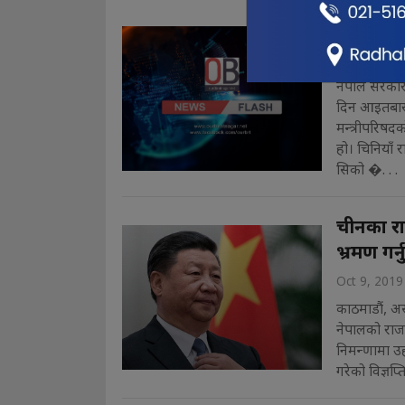
आइतबार 
Oct 11, 201
नेपाल सरकारल
दिन आइतबार 
मन्त्रीपरिषदक
हो। चिनियाँ 
सिको �. . .
चीनका रा
भ्रमण गर्नु
Oct 9, 2019
काठमाडौं, अस
नेपालको राजकीय
निमन्णामा उहा
गरेको विज्ञप्त