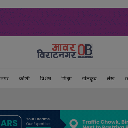
टनगर
कोशी
विशेष
शिक्षा
खेलकुद
लेख
स्