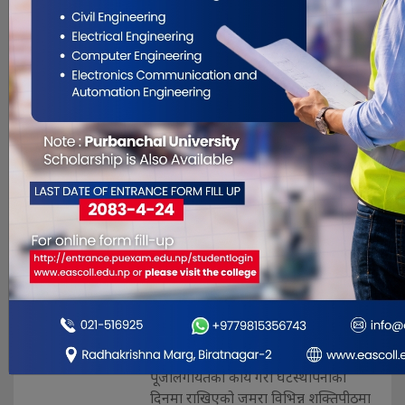
भएकी छिन् । जिल्लाको तमानखोला
गाउँपालिका–४ लाम्मेला घर भई हाल
काठमाडाँै बस्दै आएकी ३२ वर्षीया देवी
शिर्पाली बडिगाड खोलामा खसेर बेपत्ता
भएकी जिल्ला प्रहरी कार्यालय बागलुङले
जनाएको छ । बुर्त. . .
महानवमी पर्व आज
हर्षोल्लासका साथ दुर्गा भवानीको
पूजा आराधना गरी मनाइँदै
Oct 7, 2019
काठमाडौँ, असोज २० गते । आश्विन शुक्ल
नवमीका दिनमा मनाइने महानवमी पर्व आज
हर्षोल्लासका साथ दुर्गा भवानीको पूजा
आराधना गरी बलि दिएर मनाइँदैछ ।
महानवमीका दिनमा गरिने दुर्गा
पूजालगायतका कार्य गरी घटस्थापनाका
दिनमा राखिएको जमरा विभिन्न शक्तिपीठमा