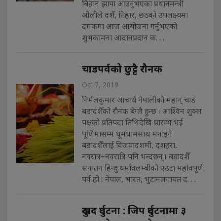
बिहान झापा आउनुभएका प्रधानमन्त्री
ओलीले दशैँ, तिहार, छठको उपलक्ष्यमा
दमकमा आज आयोजना गर्नुभएको
शुभकामना आदानप्रदान क. . .
चाडपर्वको छुट्टै रौनक
Oct 7, 2019
निर्मलकुमार आचार्य नेपालीको महान् चाड
बडादशैँको रौनक बेग्लै हुन्छ । आश्विन शुक्ल
पक्षको प्रतिपदा तिथिदेखि प्रारम्भ भई
पूर्णिमासम्म धूमधामसाथ मनाइने
बडादशैँलाई विजयादशमी, दशहरा,
नवरात्र÷नवरात्रि पनि भन्दछन् । बडादशैँ
सनातन हिन्दु धर्मावलम्बीको एउटा महìवपूर्ण
पर्व हो । नेपाल, भारत, भुटानलगायत द. . .
दुखद दुर्घटना : जिप दुर्घटनामा ३