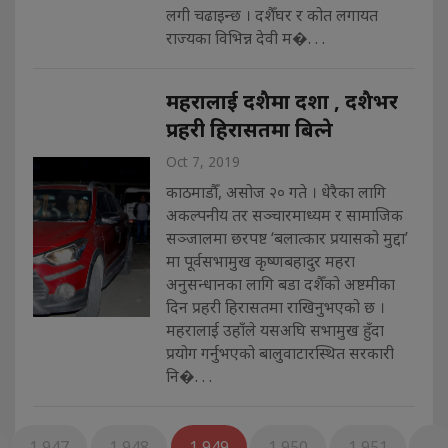
लगी चढाइन्छ । दशैँघर र कोत लगायत
राज्यका विभिन्न देवी म�. . .
महरालाई दशैमा दशा , दशैभर
प्रहरी हिरासतमा बित्ने
Oct 7, 2019
काठमाडौँ, असोज २० गते । धेरैका लागि
अकल्पनीय तर सञ्चारमाध्यम र सामाजिक
सञ्जालमा छरपष्ट ‘बलात्कार प्रयासको मुद्दा’
मा पूर्वसभामुख कृष्णबहादुर महरा
अनुसन्धानका लागि बडा दशैँको अष्टमीका
दिन प्रहरी हिरासतमा राखिनुभएको छ ।
महरालाई उहाँले यसअघि सभामुख हुँदा
प्रयोग गर्नुभएको बालुवाटारस्थित सरकारी
नि�. . .
1,947
1,948
1,949
1,950
1,951
…