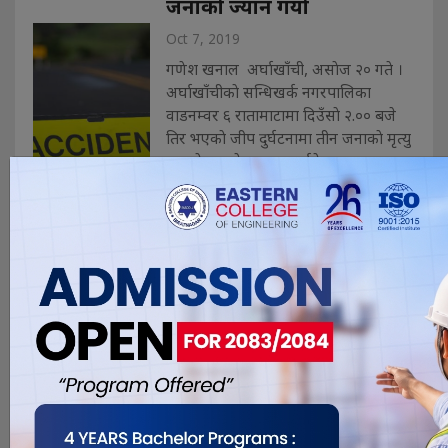
जनाको ज्यान गयो
Oct 7, 2019
गणेश खनाल अर्घाखाँची, असाेज २० गते ।
अर्घाखाँचीकाे सन्धिखर्क नगरपालिका
वाडनम्वर ६ रातामाटामा दिउँसाे २.०० बजे
तिर भएकाे जीप दुर्घटनामा तीन जनाकाे मृत्यु
भएकाे छ भने छ जना घाईते भएका छन् ।
कपिलवस्तुकाे कृष्णनगर नगरपालिकाबाट
सन्धिखर्क अाउदै गरेकाे लु १ ज ४३२९
नम्वरकाे स्कारपियाे जीप दुर्घटनामा परी त. . .
फोटो खिच्ने क्रममा खोलामा
खसेर एक युवती बेपत्ता
Oct 7, 2019
गलकोट, असोज २० गते । बागलुङ
जिल्लाको पश्चिम क्षेत्रमा फोटो खिच्ने क्रममा
खोलामा खसेर एक युवती आइतबार बेपत्ता