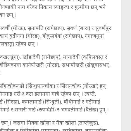
ण्डकी नाम गरेका निकाय स्याङ्जा र गुल्मीमा छन् भने
ेका छन् ।
षी (मोरङ), सुनापति (रामेछाप), सुवर्ण (बारा) र सुवर्णपुर
िकाय बुढीगंगा (मोरङ), गोकुलगंगा (रामेछाप), गंगाजमुना
िलवस्तु) रहेका छन् ।
(वखलढुंगा), खाँडादेवी (रामेछाप), मायादेवी (कपिलवस्तु र
ोखरी जोडिएकामा कानेपोखरी (मोरङ), सभापोखरी (संखुवासभा),
् ।
गाचोकगढी (सिन्धुपाल्चोक) र सिरानचोक (गोरखा) हुन्
ाइ गरी ३ वटा इलाममा मात्रै रहेका छन् । त्यस्तै,
ई (सिरहा), कमलामाई (सिन्धुली), बौधीमाई र गढीमाई
माई र सम्मरी माई (रुपन्देही) र भगवतीमाई (दैलेख) हुन् ।
छन् । जसमा मिक्वा खोला र मैवा खोला (ताप्लेजुङ),
ँधीखोला र फेदीखोला (स्याङ्जा), काठेखोला, तमानखोला,