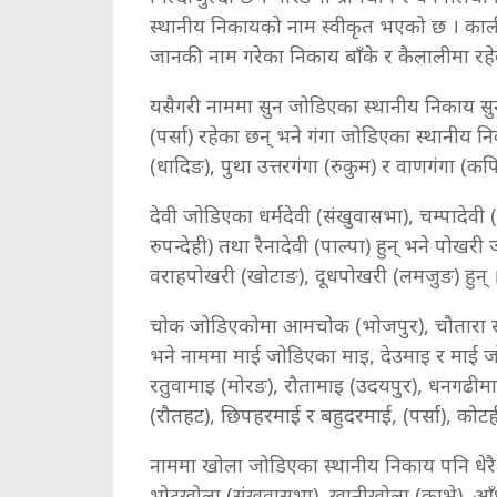
स्थानीय निकायको नाम स्वीकृत भएको छ । कालीग
जानकी नाम गरेका निकाय बाँके र कैलालीमा रह
यसैगरी नाममा सुन जोडिएका स्थानीय निकाय सुनवर्
(पर्सा) रहेका छन् भने गंगा जोडिएका स्थानीय न
(धादिङ), पुथा उत्तरगंगा (रुकुम) र वाणगंगा (कप
देवी जोडिएका धर्मदेवी (संखुवासभा), चम्पादेवी 
रुपन्देही) तथा रैनादेवी (पाल्पा) हुन् भने प
वराहपोखरी (खोटाङ), दूधपोखरी (लमजुङ) हुन
चोक जोडिएकोमा आमचोक (भोजपुर), चौतारा साँ
भने नाममा माई जोडिएका माइ, देउमाइ र माई जोगम
रतुवामाइ (मोरङ), रौतामाइ (उदयपुर), धनगढीमा
(रौतहट), छिपहरमाई र बहुदरमाई, (पर्सा), कोटही
नाममा खोला जोडिएका स्थानीय निकाय पनि धेरै 
भोटखोला (संखुवासभा), खानीखोला (काभ्रे), आ