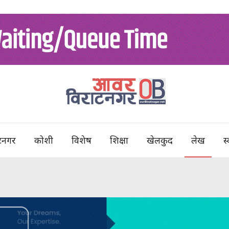
टनगर
कोशी
विशेष
शिक्षा
खेलकुद
लेख
स्