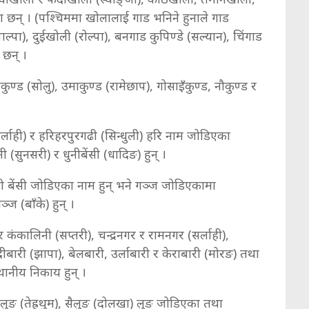
ा छन् । (पश्चिममा खोलालाई गाड भनिने हुनाले गाड
ल्पा), दुईखोली (रोल्पा), बनगाड कुपिण्डे (सल्यान), चिंगाड
का छन् ।
्ड (सोलु), उमाकुण्ड (रामेछाप), गोसाइँकुण्ड, नौकुण्ड र
सर्लाही) र हरिहरपुरगढी (सिन्धुली) हरि नाम जोडिएका
ी (सुनसरी) र धुनीबेंसी (धादिङ) हुन् ।
सी बेंसी जोडिएका नाम हुन् भने गञ्ज जोडिएकामा
गञ्ज (बाँके) हुन् ।
ंकालिनी (सप्तरी), चन्द्रनगर र रामनगर (सर्लाही),
ारी (झापा), बेलबारी, उर्लाबारी र केराबारी (मोरङ) तथा
्थानीय निकाय हुन् ।
ङलुङ (तेह्रथुम), सैलुङ (दोलखा) लुङ जोडिएका तथा