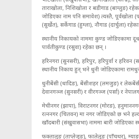
ताराखोला, निशिखोला र बडीगाड (बाग्लुङ) रहेक
जोडिएका नाम पनि समावेश) त्यस्तै, पूर्वखोला (पा
(सुर्खेत), सर्केगाड (हुम्ला), नौगाड (दार्चुला) रहे
स्थानीय निकायको नाममा कुण्ड जोडिएकामा दूधकुण
पार्वतीकुण्ड (रसुवा) रहेका छन् ।
हरिनगरा (सुनसरी), हरिपुर, हरिपुर्वा र हरिवन (
स्थानीय निकाय हुन् भने धुनी जोडिएकामा रामधुन
धुनीबेंसी (धादिङ), बेंसीशहर (लमजुङ) र लेकबें
देवानगञ्ज (सुनसरी) र वीरगञ्ज (पर्सा) र नेपाल
मेचीनगर (झापा), विराटनगर (मोरङ), हनुमाननगर क
रत्ननगर (चितवन) मा नगर जोडिएको छ भने हल्दीब
खाँदबारी (संखुवासभा) नाममा बारी जोडिएका स
फक्तालुङ (ताप्लेजुङ), फालेलुङ (पाँचथर), म्या