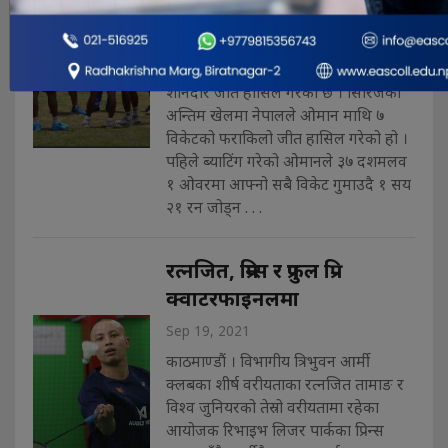
आइसीसी विश्वकप क्रिकेट लिग–२
अन्तर्गतको त्रिकोणात्मक एकदिवसीय
अन्तर्राष्ट्रिय सिरिजमा नेपालले ओमान विरुद्ध
शानदार जीत हासिल गरेको छ । सिरिजको
अन्तिम खेलमा नेपालले ओमान माथि ७
विकेटको फराकिलो जीत हासिल गरेको हो ।
पहिले ब्याटिंग गरेको ओमानले ३७ दशमलव
१ ओवरमा आफ्नो सबै विकेट गुमाउदै १ सय
२१ रन जोड्न . . .
रत्नजित, प्रिन्स र प्रफुल प्रि–
क्वाटरफाइनलमा
Sep 19, 2021
काठमाण्डौं । विभागीय त्रिभुवन आर्मी
क्लबका शीर्ष वरीयताका रत्नजित तामाङ र
विश्व जुनियरको तेस्रो वरीयतामा रहेका
आयोजक रिभाइभ लिजर पार्कका प्रिन्स