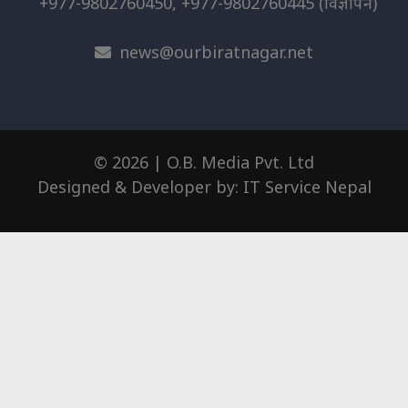
+977-9802760450, +977-9802760445
(विज्ञापन)
news@ourbiratnagar.net
© 2026 | O.B. Media Pvt. Ltd
Designed & Developer by:
IT Service Nepal