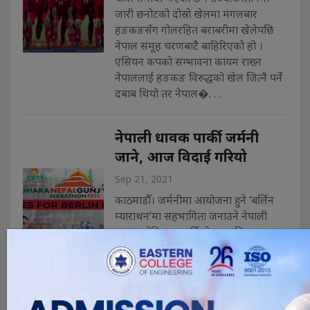
जारी छनोटको दोस्रो खेलमा मंगलबार
हङकङसँग गोलरहित बराबरीमा खेलेपछि
नेपाल समूह चरणबाटै बाहिरिएको हो ।
एसियन कपको सम्भावना कायम राख्न
नेपाललाई हङकङ विरुद्धको खेल जित्नै पर्ने
दबाब थियो तर नेपाल�. . .
नेपाली धावक पार्की जर्मनी
जाने, आज विदाई गरियो
Sep 21, 2021
काठमाडौँ। जर्मनीमा आयोजना हुने ‘बर्लिन
म्याराथन’मा सहभागिता जनाउने नेपाली
धावक गोपिचन्द्र पार्कीको आज बिदाइ
गरिएको छ । नेपालगन्ज म्याराथनद्वारा आज
यहाँ आयोजित कार्यक्रममा पार्की र प्रशिक्षक
सन्तोष श्रेष्ठलाई बिदाइ गरिएको हो । दुवै
जनालाई राष्ट्रिय खेलकुद परिषद् (राखेप) का