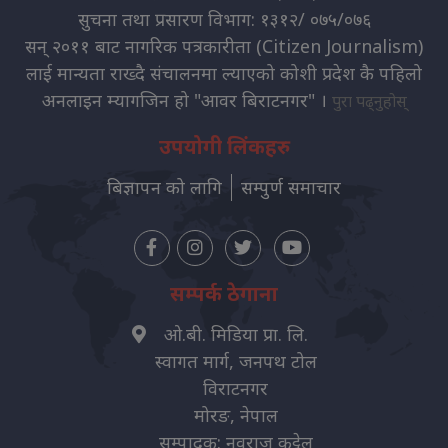
सुचना तथा प्रसारण विभाग: १३१२/ ०७५/०७६
सन् २०११ बाट नागरिक पत्रकारीता (Citizen Journalism)
लाई मान्यता राख्दै संचालनमा ल्याएको कोशी प्रदेश कै पहिलो
अनलाइन म्यागजिन हो "आवर बिराटनगर" ।
पुरा पढ्नुहोस्
उपयोगी लिंकहरु
बिज्ञापन को लागि
सम्पुर्ण समाचार
सम्पर्क ठेगाना
ओ.बी. मिडिया प्रा. लि.
स्वागत मार्ग, जनपथ टोल
विराटनगर
मोरङ, नेपाल
सम्पादक: नवराज कट्टेल