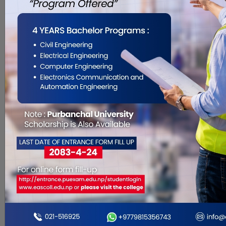
Oct 17, 2019
सप्तरी । सप्तरीको आधा दर्जन वढी स्थानमा
चोरी गर्ने एक नाबालक तथा चोरीको सामान
लुकाउन सघाउने उनको आमालाई पक्राउ गरी
प्रहरीले बिहीबार सार्वजनिक गरेको छ ।
अघिल्लो दिन चोरीको सामानसहित पक्राउ
परेका महदेवा गाउँपालिका १ घर भई हाल
राजविराज नगरपालिका ८ मा भाडाको कोठा
लिई बस्दै आएका १६ वर्षीय राजेन्द्र (नाम . . .
महिला प्रहरी प्रशिक्षार्थीलाई
बलात्कार गरेको अभियोगमा सई
पक्राउ
Oct 17, 2019
बाँके । नेपालगञ्जमा रहेको कर्णाली प्रदेश
प्रहरी तालिम केन्द्रमा कार्यरत प्रहरी नायब