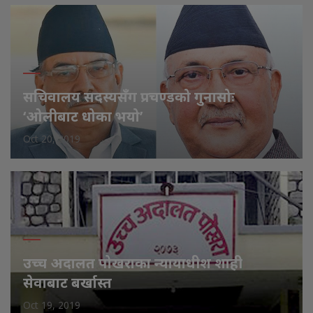
सचिवालय सदस्यसँग प्रचण्डको गुनासोः
‘ओलीबाट धोका भयो’
Oct 20, 2019
उच्च अदालत पोखराका न्यायाधीश शाही
सेवाबाट बर्खास्त
Oct 19, 2019