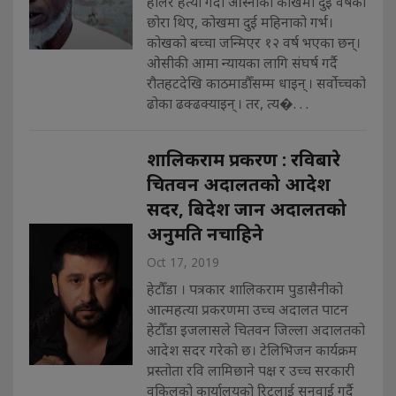
हालेर हत्या गर्दा आस्नाको काखमा दुई वर्षका
छोरा थिए, कोखमा दुई महिनाको गर्भ।
कोखको बच्चा जन्मिएर १२ वर्ष भएका छन्।
ओसीकी आमा न्यायका लागि संघर्ष गर्दै
रौतहटदेखि काठमाडौँसम्म धाइन् । सर्वोच्चको
ढोका ढक्ढक्याइन् । तर, त्य�. . .
शालिकराम प्रकरण : रविबारे
चितवन अदालतको आदेश
सदर, बिदेश जान अदालतको
अनुमति नचाहिने
Oct 17, 2019
हेटौँडा । पत्रकार शालिकराम पुडासैनीको
आत्महत्या प्रकरणमा उच्च अदालत पाटन
हेटौँडा इजलासले चितवन जिल्ला अदालतको
आदेश सदर गरेको छ। टेलिभिजन कार्यक्रम
प्रस्तोता रवि लामिछाने पक्ष र उच्च सरकारी
वकिलको कार्यालयको रिटलाई सुनुवाई गर्दै