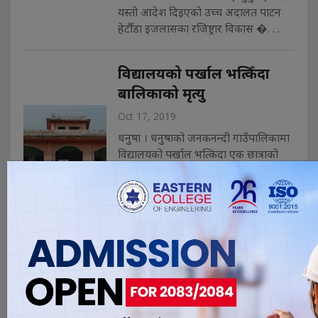
यस्तो आदेश दिइएको उच्च अदालत पाटन
हेटौँडा इजलासका रजिष्ट्रार विकास �. . .
विद्यालयको पर्खाल भत्किँदा
बालिकाको मृत्यु
Oct 17, 2019
धनुषा । धनुषाको जनकनन्दी गाउँपालिकामा
विद्यालयको पर्खाल भत्किदा एक छात्राको
मृत्यु भएको छ । बिहीबार सो गाउँपालिकाको
वडा नंं ४ खजुरीस्थित श्री केएसएचबि उच्च
माध्यमिक विद्यालयको पर्खाल भत्किदा
स्थानीय राजकुमार सादाकी ७ वर्षीय छोरी
ससना सादाको मृत्यु भएको हो । पढ्दै गर्दा
पर्खाल ढल्दा त्यसमा च्यापि�. . .
चोरी गर्ने छोरा र लुकाउन
सघाउने आमा पक्राउ