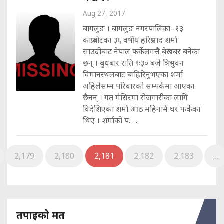
Aug 27, 2017
बागलुङ । बागलुङ नगरपालिका–१३
काप्राबोटका ३६ वर्षीय हरिप्रसाद शर्मा
साउदीबाट नेपाल फर्केलगत्तै बेखबर बनेका
छन् । बुधबार राति ९ः३० बजे त्रिभुवन
विमानस्थलबाट बाहिरिनुभएका शर्मा
अहिलेसम्म परिवारको सम्पर्कमा आएका
छैनन् । गत मंसिरमा रोजगारीका लागि
विदेशिएका शर्मा आठ महिनामै घर फर्केका
थिए । शर्माको प. . .
2,179
2,180
2,181
2,182
2,183
…
तपाइको मत