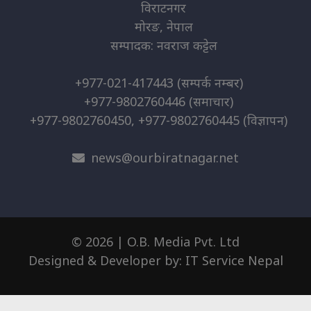
विराटनगर
मोरङ, नेपाल
सम्पादक: नवराज कट्टेल
+977-021-417443
(सम्पर्क नम्बर)
+977-9802760446
(समाचार)
+977-9802760450, +977-9802760445
(विज्ञापन)
news@ourbiratnagar.net
© 2026 | O.B. Media Pvt. Ltd
Designed & Developer by:
IT Service Nepal