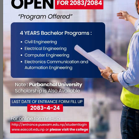
एमालेले आज कैलालीको
टीकापुर र लम्कीमा बृहत
जनभेला गर्दै
Mar 15, 2017
प्रबिन दाहाल एमालेले मेची महाकाली
अभियानअन्तर्गत बुधबार कैलालीको टीकापुर
र लम्कीमा बृहत जनभेला गर्दैछ। टीकापुरमा
मध्याह्न १२ बजे र लम्कीमा अपराह्न ३ बजे
जनभेला सुरु हुने एमालले जनाएको छ।
भेलामा अध्यक्ष केपी शर्मा ओली लगायत
एमालेका शीर्ष नेताले सम्बोधन गर्ने कार्यक्रम
छ। एमालेको मेची महाकाली अभि�. . .
प्रहरीको गोली लागेर मृत्यु
भएकाको परिवारलाई ५१ हजार
क्रिया खर्चबापत आर्थिक