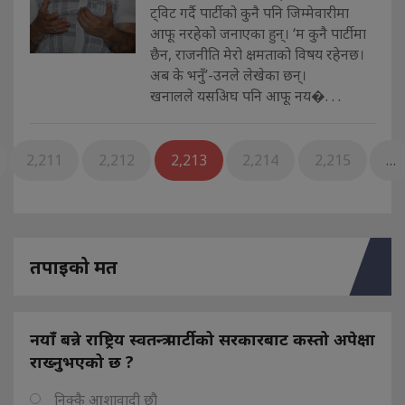
ट्विट गर्दै पार्टीको कुनै पनि जिम्मेवारीमा
आफू नरहेको जनाएका हुन्। ‘म कुनै पार्टीमा
छैन, राजनीति मेरो क्षमताको विषय रहेनछ।
अब के भनुँ’-उनले लेखेका छन्।
खनालले यसअिघ पनि आफू नय�. . .
2,211
2,212
2,213
2,214
2,215
…
तपाइको मत
नयाँ बन्ने राष्ट्रिय स्वतन्त्र पार्टीको सरकारबाट कस्तो अपेक्षा
राख्नुभएको छ ?
निक्कै आशावादी छौ