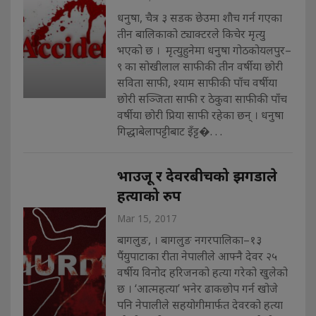
धनुषा, चैत्र ३ सडक छेउमा शौच गर्न गएका
तीन बालिकाको ट्याक्टरले किचेर मृत्यु
भएको छ । मृत्युहुनेमा धनुषा गोठकोयलपुर–
९ का सोखीलाल साफीकी तीन वर्षीया छोरी
सविता साफी, श्याम साफीकी पाँच वर्षीया
छोरी सञ्जिता साफी र ठेकुवा साफीकी पाँच
वर्षीया छोरी प्रिया साफी रहेका छन् । धनुषा
गिद्धाबेलापट्टीबाट इँट्ट�. . .
भाउजू र देवरबीचको झगडाले
हत्याको रुप
Mar 15, 2017
बागलुङ, । बागलुङ नगरपालिका–१३
पैंयुपाटाका रीता नेपालीले आफ्नै देवर २५
वर्षीय विनोद हरिजनको हत्या गरेको खुलेको
छ । ‘आत्महत्या’ भनेर ढाकछोप गर्न खोजे
पनि नेपालीले सहयोगीमार्फत देवरको हत्या