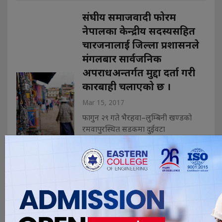
संघीय समाजवादी फोरम
नेपालका केन्द्रीय सदस्यसहित
चारजनालाई जिल्ला प्रशासनले
मंगलबार सार्वजनिक
अपराधअन्तर्गत मुद्दा दर्ता गरी
कारबाही चलाएको छ ।
Mar 15, 2017
फागुन २९ गते भैरहवा–लुम्बिनी खण्डको
रमवापुरस्थित सडकमा दुईवटा
मोटरसाईकमाथि तोडफोड र आगजनी गरी
सांघातिक आक्रमणको अभियोगमा
रुपन्देहीको गोनाहा-६ का वसिउद्धिन खान,
कम्हरिया-६ का राजकुमार यादव, करौता-३
का जमामुद्धिन मुसलमान र नजामुद्धिन
मुसलमानमाथि सार्वजनिक अपराधअन्तर्गत
कारबाही थालिएको हो । बसिउद्�. . .