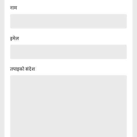
नाम
इमेल
तपाइकाे संदेश