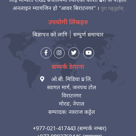
अनलाइन म्यागजिन हो "आवर बिराटनगर" ।
पुरा पढ्नुहोस्
उपयोगी लिंकहरु
बिज्ञापन को लागि
सम्पुर्ण समाचार
सम्पर्क ठेगाना
ओ.बी. मिडिया प्रा. लि.
स्वागत मार्ग, जनपथ टोल
विराटनगर
मोरङ, नेपाल
सम्पादक: नवराज कट्टेल
+977-021-417443
(सम्पर्क नम्बर)