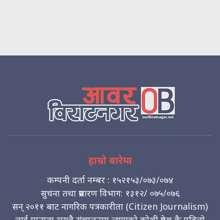
हाम्रो बारेमा
कम्पनी दर्ता नम्बर : १५२१५३/०७३/०७४
सुचना तथा प्रसारण विभाग: १३१२/ ०७५/०७६
सन् २०११ बाट नागरिक पत्रकारीता (Citizen Journalism)
लाई मान्यता राख्दै संचालनमा ल्याएको कोशी प्रदेश कै पहिलो