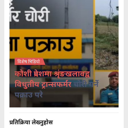
विशेष भिडियो
कोशी प्रदेशमा श्रृंङखलावद्व
विधुतीय ट्रान्सफर्मर
चोरी गर्ने
पक्राउ परे
प्रतिक्रिया लेख्नुहोस