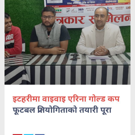
इटहरीमा वाइवाइ एरिना गोल्ड कप
फूटबल प्रतियोगिताको तयारी पूरा