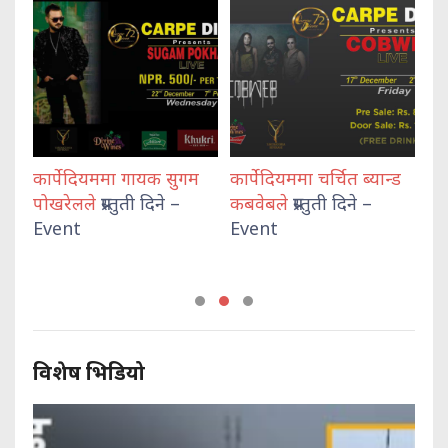
कार्पेदियममा गायक सुगम
कार्पेदियममा चर्चित ब्यान्ड
कार
पोखरेलले
प्रस्तुती दिने –
कबवेबले
प्रस्तुती दिने –
प्रस्
Event
Event
विशेष भिडियो