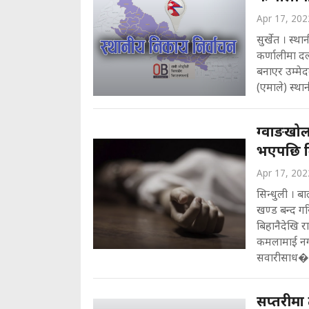
Apr 17, 202
सुर्खेत । स्थ
कर्णालीमा दल
बनाएर उम्मेदवा
(एमाले) स्थानी
ग्वाङखोला
भएपछि बि
Apr 17, 202
सिन्धुली । ब
खण्ड बन्द ग
बिहानैदेखि रा
कमलामाई नगरप
सवारीसाध�. 
सप्तरीमा 