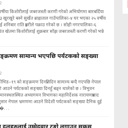
2
 वर्षीया किशोरीलाई जबरजस्ती करणी गरेको अभियोगमा बारबर्दिया
ुरखुरे बस्ने सुर्खेत ब्राह्राताल गाउँपालिका-४ घर भएका २५ वर्षीय
शनिबार राति प्रहरीले पक्राउ गरेको छ । सोही नगरपालिका-६
थित खेतमा किशोरीलाई शुक्रबार साँझ जबरजस्ती करणी गरेको भन्ने
ङ्क्रमण सामान्य भएपछि पर्यटकको सङ्ख्या
2
ोभिड–१९ को सङ्क्रमण दिनप्रतिदिन सामान्य बन्दै गएपछि नेपाल
 आउने पर्यटकको सङ्ख्या दिनहुँ बढ्न थालेको छ । त्रिभुवन
िय विमानस्थलस्थित अध्यागमन विभागका महानिर्देशक नारायणप्रसाद
ुसार नेपाल भ्रमणमा आउने विदेशी पर्यटकको सङ्ख्या दैनिक दुई
�. . .
ा दलहरुलाई उम्मेदवार टुङ्गो लगाउन सकस