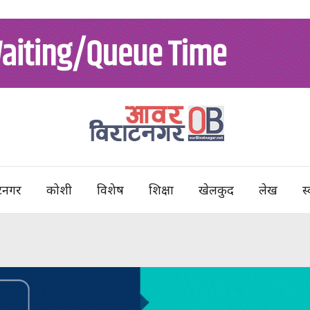
टनगर
कोशी
विशेष
शिक्षा
खेलकुद
लेख
स्