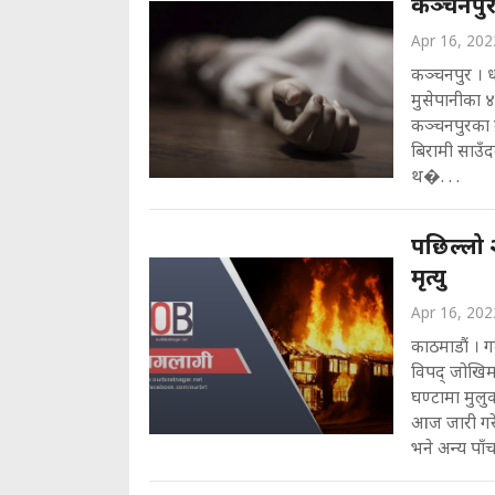
कञ्चनपुरम
Apr 16, 202
कञ्चनपुर । ध
मुसेपानीका ४२
कञ्चनपुरका प
बिरामी साउँद
थ�. . .
पछिल्लो 
मृत्यु
Apr 16, 202
काठमाडौं । गर
विपद् जोखिम
घण्टामा मुलु
आज जारी गरे
भने अन्य पाँच