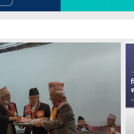
न
स
A