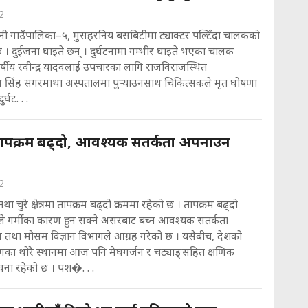
2
पनी गाउँपालिका–५, मुसहरनिय बसबिटीमा ट्याक्टर पल्टिँदा चालकको
छ । दुईजना घाइते छन् । दुर्घटनामा गम्भीर घाइते भएका चालक
र्षीय रवीन्द्र यादवलाई उपचारका लागि राजविराजस्थित
यण सिंह सगरमाथा अस्पतालमा पुर्‍याउनसाथ चिकित्सकले मृत घोषणा
्घट. . .
तापक्रम बढ्दो, आवश्यक सतर्कता अपनाउन
2
ा चुरे क्षेत्रमा तापक्रम बढ्दो क्रममा रहेको छ । तापक्रम बढ्दो
ाले गर्मीका कारण हुन सक्ने असरबाट बच्न आवश्यक सतर्कता
था मौसम विज्ञान विभागले आग्रह गरेको छ । यसैबीच, देशको
गका थोरै स्थानमा आज पनि मेघगर्जन र चट्याङ्सहित क्षणिक
ावना रहेको छ । पश�. . .