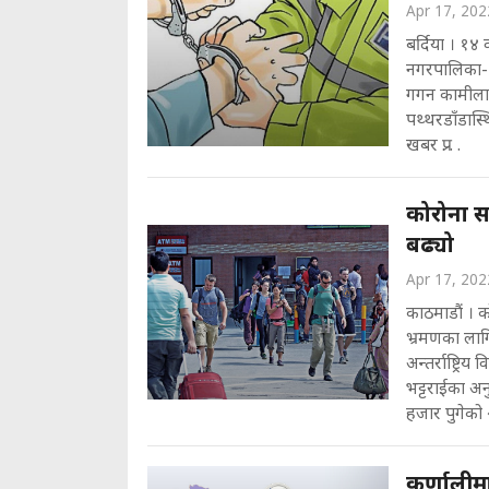
Apr 17, 202
बर्दिया । १४
नगरपालिका-३ ख
गगन कामीलाई 
पथ्थरडाँडास्
खबर प्र. . .
कोरोना स
बढ्यो
Apr 17, 202
काठमाडौं । क
भ्रमणका लागि
अन्तर्राष्ट्र
भट्टराईका अन
हजार पुगेको 
कर्णालीम