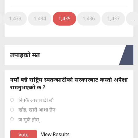
1,433
1,434
1,435
1,436
1,437
…
तपाइको मत
नयाँ बन्ने राष्ट्रिय स्वतन्त्र पार्टीको सरकारबाट कस्तो अपेक्षा
राख्नुभएको छ ?
निक्कै आशावादी छौ
खोइ, खासै आशा छैन
ज सुकै होस्
View Results