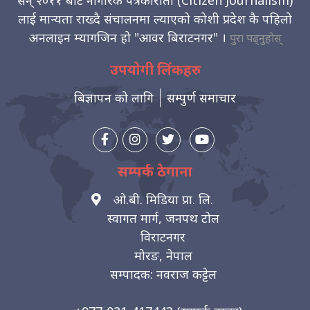
सन् २०११ बाट नागरिक पत्रकारीता (Citizen Journalism)
लाई मान्यता राख्दै संचालनमा ल्याएको कोशी प्रदेश कै पहिलो
अनलाइन म्यागजिन हो "आवर बिराटनगर" ।
पुरा पढ्नुहोस्
उपयोगी लिंकहरु
बिज्ञापन को लागि
सम्पुर्ण समाचार
सम्पर्क ठेगाना
ओ.बी. मिडिया प्रा. लि.
स्वागत मार्ग, जनपथ टोल
विराटनगर
मोरङ, नेपाल
सम्पादक: नवराज कट्टेल