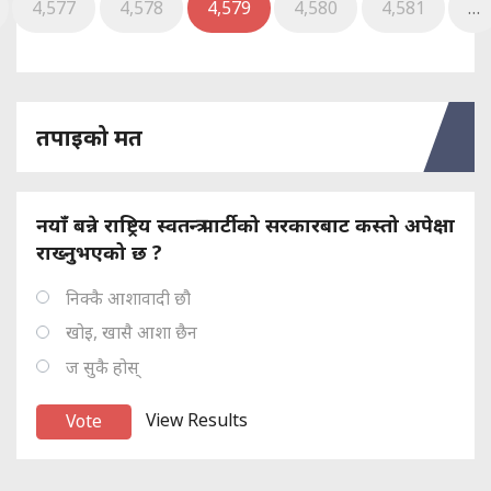
4,577
4,578
4,579
4,580
4,581
…
तपाइको मत
नयाँ बन्ने राष्ट्रिय स्वतन्त्र पार्टीको सरकारबाट कस्तो अपेक्षा
राख्नुभएको छ ?
निक्कै आशावादी छौ
खोइ, खासै आशा छैन
ज सुकै होस्
View Results