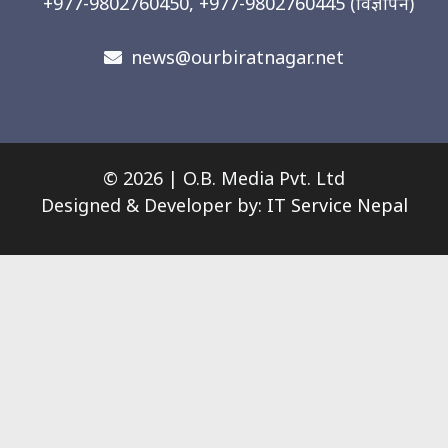
+977-9802760450, +977-9802760445
(विज्ञापन)
news@ourbiratnagar.net
© 2026 | O.B. Media Pvt. Ltd
Designed & Developer by:
IT Service Nepal