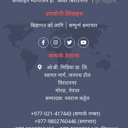
अनलाइन म्यागजिन हो "आवर बिराटनगर" ।
पुरा पढ्नुहोस्
उपयोगी लिंकहरु
बिज्ञापन को लागि
सम्पुर्ण समाचार
सम्पर्क ठेगाना
ओ.बी. मिडिया प्रा. लि.
स्वागत मार्ग, जनपथ टोल
विराटनगर
मोरङ, नेपाल
सम्पादक: नवराज कट्टेल
+977-021-417443
(सम्पर्क नम्बर)
+977-9802760446
(समाचार)