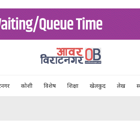
टनगर
कोशी
विशेष
शिक्षा
खेलकुद
लेख
स्