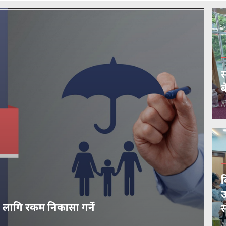
स
ब
A
व
उ
 लागि रकम निकासा गर्ने
स
A