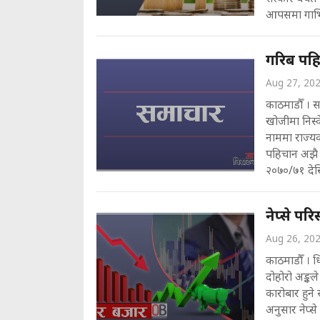
आपसमा गाभि
गरिब पहिच
Aug 27, 20
काठमाडौँ । स
खोजीमा निस
नाममा राज्यक
पहिचान अझै 
२०७०/७१ देखि
नेप्से पर
Aug 26, 20
काठमाडौँ । 
दोहोरो अङ्क
कारोबार हुने
अनुसार नेप्