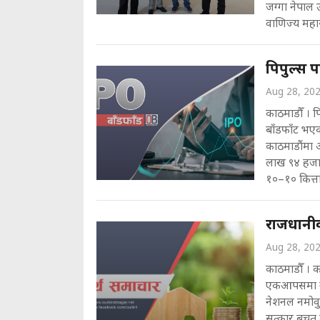
जग्गा नेपाल 
वाणिज्य महासं
पिपुल्स
Aug 28, 20
काठमाडौँ । 
बाँडफाँट भएक
काठमाडौंमा 
लाख ९४ हजा
१०–१० कित्ता
राजधानीक
Aug 28, 20
काठमाडौँ । क
एकआपसमा गाभ
नेशनल नमोवु
सत्कार बचत 