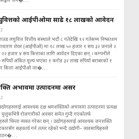
सङ्घले जन�. . .
घुवित्तको आईपीओमा साढे १८ लाखको आवेदन
22
प्तड लघुवित्त वित्तीय संस्थाले भदौ ८ गतेदेखि १२ गतेसम्म निष्काशन
 साधारण शेयर (आईपीओ) मा १८ लाख ५० हजार १ सय ३२ जनाले २
२२ हजार ४ सय कित्ताका लागि आवेदन दिएका छन् । कम्पनीले
० रुपियाँ अंकित मूल्य भएका १ करोड ३२ लाख रुपियाँ बराबरको १
र कित्ता आईपीओ जा�. . .
शक्ति अभावमा उत्पादनमा असर
22
द्योगहरुलाई आवश्यक दक्ष श्रमशक्तिको अभावमा उत्पादनमा प्रत्यक्ष
मुलुकभित्रै रोजगारीको अवसर समेत गुम्दै गएकोतर्फ
ुले चिन्ता व्यक्त गरेका छन् । उद्योगहरुलाई आवश्यक जनशक्ति
कारसँग सहकार्य गर्न तत्पर रहेको भन्दै उद्योगी– व्यवसायिहरुले
उन�. . .