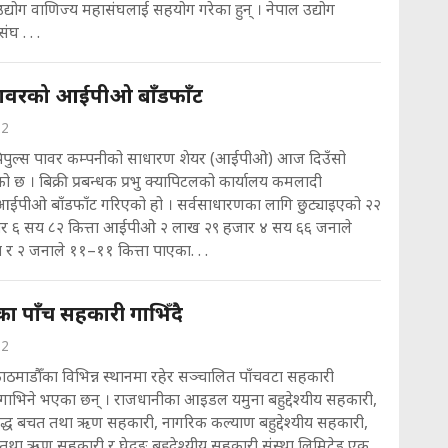
उद्योग वाणिज्य महासंघलाई सहयोग गरेका हुन् । नेपाल उद्योग
घ . . .
 पावरको आईपीओ बाँडफाँट
22
पिपुल्स पावर कम्पनीको साधारण शेयर (आईपीओ) आज दिउँसो
ो छ । बिक्री प्रबन्धक प्रभु क्यापिटलको कार्यालय कमलादी
आईपीओ बाँडफाँट गरिएको हो । सर्वसाधारणका लागि छुट्याइएको २२
र ६ सय ८२ कित्ता आईपीओ २ लाख २९ हजार ४ सय ६६ जनाले
 र २ जनाले ११–११ कित्ता पाएका. . .
ा पाँच सहकारी गाभिँदै
22
ाठमाडौँका विभिन्न स्थानमा रहेर सञ्चालित पाँचवटा सहकारी
िने भएका छन् । राजधानीका आइडल यमुना बहुद्देश्यीय सहकारी,
द्ध बचत तथा ऋण सहकारी, नागरिक कल्याण बहुद्देश्यीय सहकारी,
तथा ऋण सहकारी र घेदुङ बहुदेश्यीय सहकारी संस्था लिमिटेड एक