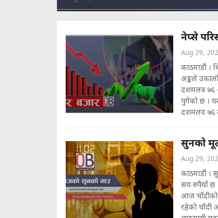
नेप्से पर
Aug 29, 20
काठमाडौं । 
अङ्कले उकालो
दशमलव ७६ अङ
पुगेको छ । य
दशमलव ७६ ले 
सुनकाे मू
Aug 29, 20
काठमाडौं । 
सय रुपैयाँ छ 
आज चाँदीको 
रहेको चाँदी 