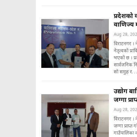
प्रदेशको 
वाणिज्य म
Aug 28, 20
विराटनगर । न
नेतृत्वको प्
भएको छ । प्रद
सार्वजनिक नि
सो समुह र. . 
उद्योग ब
जग्गा प्राप
Aug 28, 20
विराटनगर । न
जग्गा प्राप्त
गाउँपालिका व