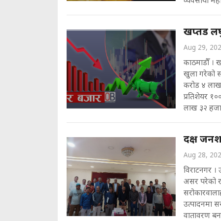
व्यवसायी महा
खप्तड ल
Aug 29, 20
काठमाडौँ । ख
खुला गरेको
करोड ४ लाख 
प्रतिशेयर १०
लाख ३२ हजा
दक्ष जन
Aug 28, 20
विराटनगर । उ
असर परेको र 
सरोकारवालाहर
उत्पादनमा सर
वातावरण बना