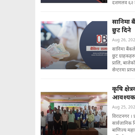
दशमलव ६२ मा
सानिमा ब
छुट दिने
Aug 26, 20
सानिमा बैंकल
छुट ग्राहकहरु
प्रालि, बाजेक
सेन्टरमा प्रा
कृषि क्ष
आवश्य
Aug 25, 20
विराटनगर । प
सार्वजानिक नि
बाणिज्य महास