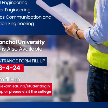
त सैनिकको भोगाईमा आधारित ‘कुन हो मेरो देश’
 सार्वजनिक (भिडियो)
बाट लखेटिएका शरणार्थीहरुका अनगिन्ती कथा र कहानीहरु छन् ।
 शृंखला पनि छन् । मुटुमा गाँठो परेर बसेका तिनै कथाहरु पुनर्वास
अमेरिका पुगेपश्चात साहित्य, संगीत र सिनेमा मार्फत प्रस्तुत भैरहेका
 सरकारले निर्वासित गरेका एक सैनिक अधिकारीको जीवनीमा
.
का सन्तोष सरकारको ‘फु’ उत्कृष्ट २० चलचित्रको
2
ेपाल चलचित्र निर्देशक समाजद्वारा आयोजित ‘जातीय विभेद विरुद्ध
प्रतियोगिता’ मा विराटनगरका सन्तोष सरकारको ‘फू’ पर्न सफल भएको
भेदलाई निरुत्साहित पार्ने उद्देश्यका साथ विराटनगरमै बनाईएको
 समाजको उत्कृष्ट २० को सुचीमा पर्न सफल भएको हो । कानुन, न्याय