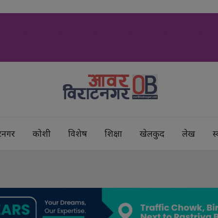
टनगर
कोशी
विशेष
शिक्षा
खेलकुद
लेख
स्