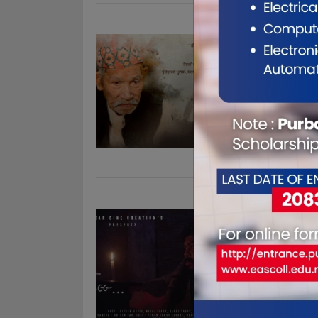
निर्वासि
को ट्रेलर
Feb 9, 2022
दमक । भुटान
दुःखका अनैकौं
प्रक्रियाबाट 
छन् । भुटान
आधारित वृ. . 
विराटनगर
सुचीमा
Jan 26, 202
विराटनगर । न
लघु चलचित्र 
छ । जातीय वि
उक्त चलचित्र