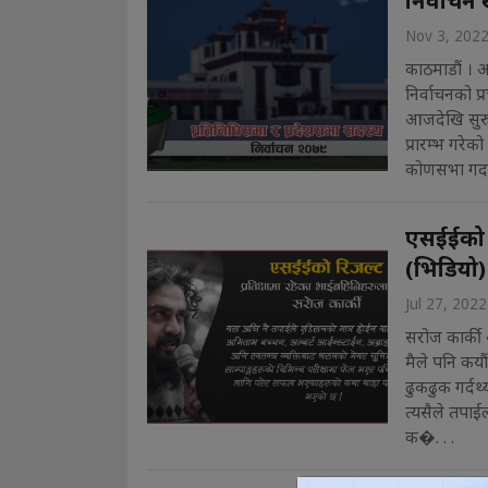
निर्वाचन
Nov 3, 202
काठमाडौं । आ
निर्वाचनको 
आजदेखि सुरु
प्रारम्भ गरे
कोणसभा गर्दा
एसईईको रि
(भिडियो)
Jul 27, 2022
सरोज कार्की आ
मैले पनि कयौं
ढुकढुक गर्दथ
त्यसैले तपाईल
क�. . .