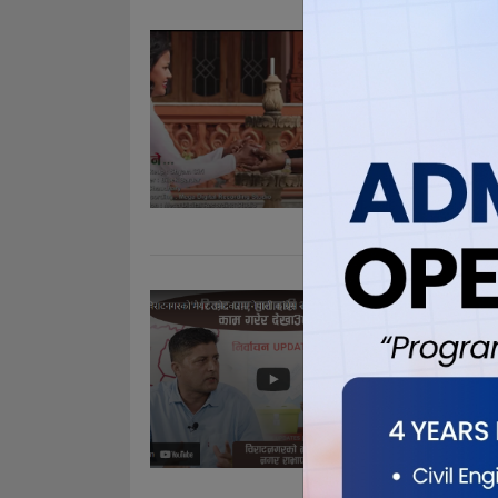
गीतकार च
सार्वजन
Mar 23, 20
विराटनगर । थ
सार्वजनिक भ
बेचन शर्माको
अभिनय रहेको
कोरीयोग्राफ
भिडियो अन
कांग्रेस
Mar 23, 20
विराटनगरको 
दाबी : टिकट प
प्रस्तोता : ब
.