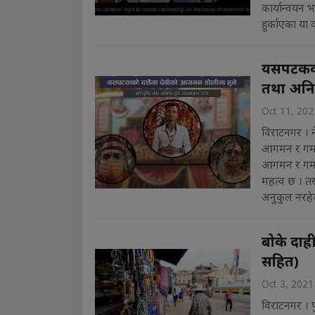
कार्यान्वयन
हुर्काएका या 
यसपटकको 
तथा अनिष्
Oct 11, 202
विराटनगर । 
आगमन र गमनल
आगमन र गमनले
महत्व छ । त
अनुकुल नरहेक
बोके दाह्
सहित)
Oct 3, 2021
विराटनगर । पुर