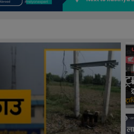
ब
ट
A