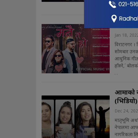
तथा स. . .
विराटनगरक
Jan 18, 202
विराटनगर । 
सोमबार उनको 
आधुनिक गीत स
हाँस्ने,´ बोल
. .
आमाको ना
(भिडियो)
Dec 24, 20
मातृभूमि अर्थ
नेपालमा आफ्न
नागरिकता लि