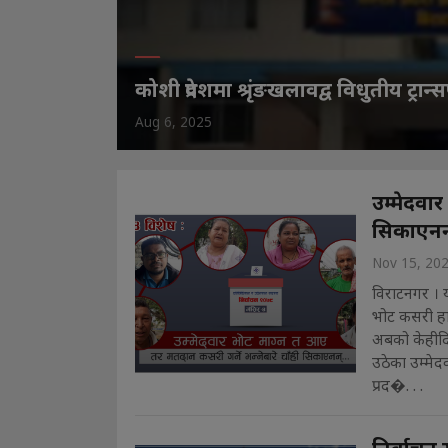
कोशी प्रदेशमा श्रृंङखलावद्व विधुतीय ट्रान्स
Aug 6, 2025
उम्मेदवा
सिकाएनन
Nov 15, 20
विराटनगर । 
भोट कसरी हाल्
अबको केहीदिन
उठेका उम्मेद
प्रद�. . .