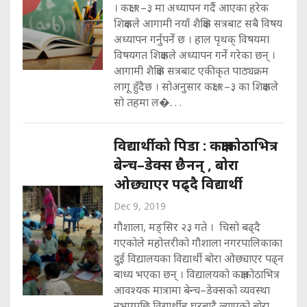
। कक्षा १–३ मा अध्यापन गर्दै आएका हरेक
शिक्षकले आगामी नयाँ शैक्षिक सत्रबाट सबै विषय
अध्यापन गर्नुपर्ने छ । हाल पृथक् विषयमा
विषयगत शिक्षकले अध्यापन गर्ने गरेका छन् ।
आगामी शैक्षिक सत्रबाट एकीकृत पाठ्यक्रम
लागू हुँदैछ । सोअनुसार कक्षा १–३ का शिक्षकले
सो तहमा ल�. . .
विद्यार्थीको पिडा : कक्षाकोठाभित्र
बेन्च–डेक्स छैनन् , बोरा
ओछ्याएर पढ्दै विद्यार्थी
Dec 9, 2019
गौशाला, मङ्सिर २३ गते । चिसो बढ्दै
गएकोले महोत्तरीको गौशाला नगरपालिकाका
दुई विद्यालयका विद्यार्थी बोरा ओछ्याएर पढ्न
बाध्य भएका छन् । विद्यालयको कक्षाकोठाभित्र
आवश्यक मात्रामा बेन्च–डेक्सको व्यवस्था
नभएपछि विद्यार्थीह घरबाटै ल्याएको बोरा