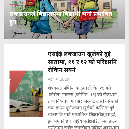
लकडाउनले विद्यालयमा विद्यार्थी भर्ना प्रभावित
हुने
Apr 8, 2020
एसईई लकडाउन खुलेको दुई
सातामा, ११ र १२ को परिेेक्षा पनि
रोकिन सक्ने
Apr 4, 2020
शेषकान्त पण्डित काठमाडौँ, चैत २१ गते ।
कोरोना भाइरस (कोभिड–१९) को रोकथाम
तथा नियन्त्रण गर्न सरकारबाट जारी गरिएको
लक डाउन पूर्णरूपमा खुलेको कम्तिमा दुई
सातापछि मात्रै माध्यमिक शिक्षा परीक्षा (एसईर्ई)
हुने भएको छ । राष्ट्रिय परीक्षा बोर्डले लकडाउन
पूर्णरुपमा खुलेर जनजीवन पूर्ववत अवस्थामा