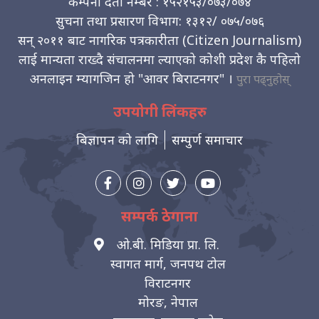
कम्पनी दर्ता नम्बर : १५२१५३/०७३/०७४
सुचना तथा प्रसारण विभाग: १३१२/ ०७५/०७६
सन् २०११ बाट नागरिक पत्रकारीता (Citizen Journalism)
लाई मान्यता राख्दै संचालनमा ल्याएको कोशी प्रदेश कै पहिलो
अनलाइन म्यागजिन हो "आवर बिराटनगर" ।
पुरा पढ्नुहोस्
उपयोगी लिंकहरु
बिज्ञापन को लागि
सम्पुर्ण समाचार
सम्पर्क ठेगाना
ओ.बी. मिडिया प्रा. लि.
स्वागत मार्ग, जनपथ टोल
विराटनगर
मोरङ, नेपाल