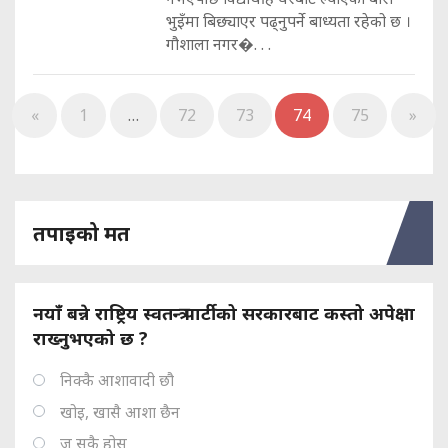
भुइँमा बिछ्याएर पढ्नुपर्ने बाध्यता रहेको छ ।
गौशाला नगर�. . .
«
1
…
72
73
74
75
»
तपाइको मत
नयाँ बन्ने राष्ट्रिय स्वतन्त्र पार्टीको सरकारबाट कस्तो अपेक्षा
राख्नुभएको छ ?
निक्कै आशावादी छौ
खोइ, खासै आशा छैन
ज सुकै होस्