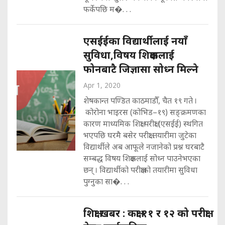
फर्केपछि म�. . .
एसईईका विद्यार्थीलाई नयाँ
सुविधा,विषय शिक्षकलाई
फोनबाटै जिज्ञासा सोध्न मिल्ने
Apr 1, 2020
शेषकान्त पण्डित काठमाडौँ, चैत १९ गते ।
कोरोना भाइरस (कोभिड–१९) सङ्क्रमणका
कारण माध्यमिक शिक्षा परीक्षा (एसईई) स्थगित
भएपछि घरमै बसेर परीक्षा तयारीमा जुटेका
विद्यार्थीले अब आफूले नजानेको प्रश्न घरबाटै
सम्बद्ध विषय शिक्षकलाई सोध्न पाउनेभएका
छन् । विद्यार्थीको परीक्षाको तयारीमा सुविधा
पुग्नुका सा�. . .
शिक्षा खबर : कक्षा ११ र १२ को परीक्षा