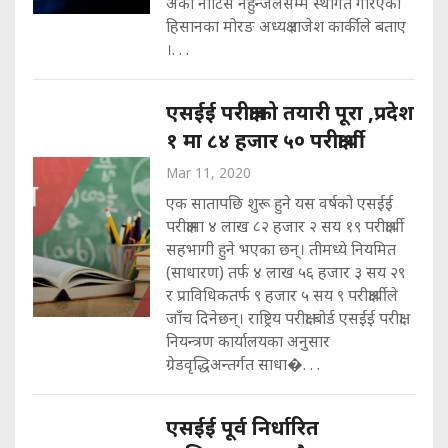
अर्को नोटिस नहुन्जेलसम्म स्थगित गरिएको
हिसानका मोरङ अध्यक्ष राजेश कार्कीले बताए
।. . .
एसईई परीक्षाको तयारी पूरा ,प्रदेश
१ मा ८४ हजार ५० परीक्षार्थी
Mar 11, 2020
एक सातापछि शुरू हुने यस वर्षको एसईई
परीक्षामा ४ लाख ८२ हजार २ सय १९ परीक्षार्थी
सहभागी हुने भएका छन्। तीमध्ये नियमित
(साधारण) तर्फ ४ लाख ५६ हजार ३ सय २९
र प्राविधिकतर्फ ९ हजार ५ सय ९ परीक्षार्थीले
जाँच दिनेछन्। राष्ट्रिय परीक्षा बोर्ड एसईई परीक्षा
नियन्त्रण कार्यालयका अनुसार
ग्रेडवृद्धिअन्तर्गत साधा�. . .
एसईई पूर्व निर्धारित