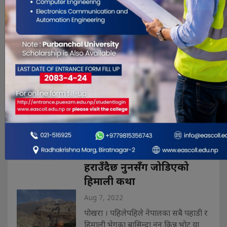
कथा : ‘रोगले छोएन, दुःखले
छोडेन’
Aug 10, 2022
गलेश्वर । मानिसको जीवनमा निकै
विरोधाभाषपूर्ण स्थिति पनि उत्पन्न हुँदोरहेछ
भन्ने गतिलो उदाहरण बन्नु भएको छ म्याग्दीको
बेनी नगरपालिका–२ बगरफाँटका ९७ वर्षिय
खड्गबहादुर थापा । उमेरले ९७ औं वसन्त
पार गरेपनि उहाँले जीवनमा कहिल्यै पनि
सुख प्राप्त गर्न सक्नुभएन । स्वस्थ शरीर र
फरासिलो अनुहार भएपनि मनभित्�. . .
हराउँदैछ नुनसँग जोडिएको
हिमाली कथा
Aug 7, 2022
पोखरा । पहिलेपहिले नेपालका सबै पहाडी र
हिमाली भेगका बासिन्दा नुन किन्न भोट या