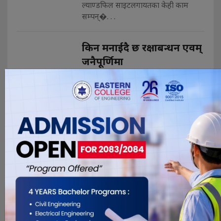
ल्याण्डफिल साइटलगायतका केही काम
सम्पन्�. . .
किन मनाईदै छ रक्षाबन्धन एवम्
जनैपूर्णिमा
Aug 12, 2022
चन्द्र पौडेल समथर फाटका गह्राहरुदेखि
गौरिखेतसम्मको रोपाई सकिसक्यो होला,
शुरु-शुरुमा रोपेका धानहरुलाई त अब गोडने
बेला नै भईसक्यो । भदौरे धानकावालाहरु
फुट्न पनि थालिसके र अब यो रोपाई पछिको
आनन्न समयमा थप आन्नदमय बनाउन लस्कर
लागेर चाडपर्वहरु आगनमन हुन थालि सकेको
छन् । यी चाडवाडहरुले जीवनमा एउटा बेग्लै.
. .
फरासिला बाजेको निरसिलो