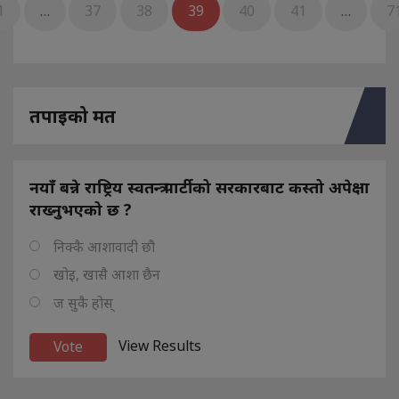
1
…
37
38
39
40
41
…
7
तपाइको मत
नयाँ बन्ने राष्ट्रिय स्वतन्त्र पार्टीको सरकारबाट कस्तो अपेक्षा
राख्नुभएको छ ?
निक्कै आशावादी छौ
खोइ, खासै आशा छैन
ज सुकै होस्
View Results