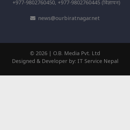
+977-9802760450, +977-9802760445
(विज्ञापन)
news@ourbiratnagar.net
© 2026 | O.B. Media Pvt. Ltd
Designed & Developer by:
IT Service Nepal