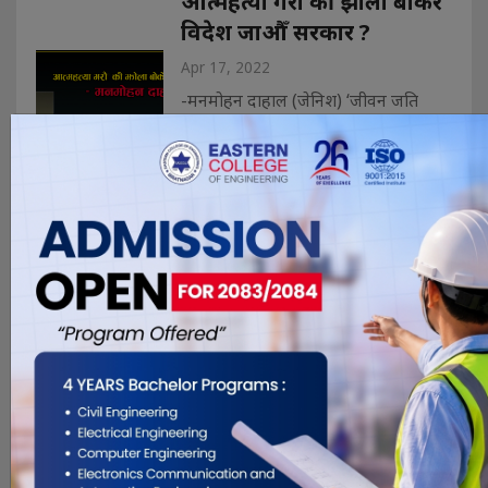
आत्महत्या गरौँ की झोला बोकेर
विदेश जाऔँ सरकार ?
Apr 17, 2022
-मनमोहन दाहाल (जेनिश) ‘जीवन जति
सोचिन्छ त्यति नहुन पनि सक्छ ! जे हुन्छ
राम्रैको लागि हुन्छ । यहि सोचेर धेरै कामहरु
ग्रियो । अरुको निर्देशन र नियन्त्रणमा बसेर
थुप्रै कामहरु ग्रियो । धेरै मानिसहरु भेटियो !
धेरै गाउँ, सहर, सानासाना व्यवसाय देखि
ठुला-ठुला व्यवसायका व्यक्तिहरुसँग भेटियो !
सम्बन्धहरु धेरै बन�. . .
नयाँ वर्ष : नयाँ जोस र उमंगको
एक उत्सव
Apr 13, 2022
चन्द्र पौडेल विराटनगर । प्रत्यक बाह्महिनामा
एक वर्ष पुरा भएर अर्को वर्ष थालनी हुने