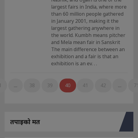
largest fairs in India, where more
than 60 million people gathered
in January 2001, making it the
largest gathering anywhere in
the world. Kumbh means pitcher
and Mela mean fair in Sanskrit
The main difference between an
exhibition and a fair is that an
exhibition is an ev. . .
1
…
38
39
40
41
42
…
7
तपाइको मत