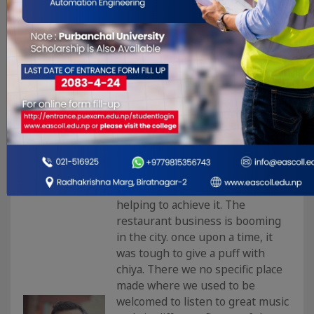
समयलाई नयाँ वर्ष भन्ने प्रचलन रहेको छ ।
नयाँ“ वर्ष विश्वमा अलग-अलग तिथि मितिमा
फरक-फरक तरिकाले मनाइन्छ । हाम्रो देशमा
पनि विभिन्न नयाँ वर्षहरु मनाइन्छ । ती मध्य
विक्रम संवत्को नयाँ“ वर्षको सुरुवात वैशाख
एक गते बाट सुर�. . .
24/7 – Achyut Giri
Apr 10, 2022
when we start to think about
prosperity, the universe starts
helping to achieve it. The
restaurant business is booming
in the city. once upon a time, it
was tough to give a puff with
chiya. There we no specific place
made where we used to be
welcomed to listen to great music