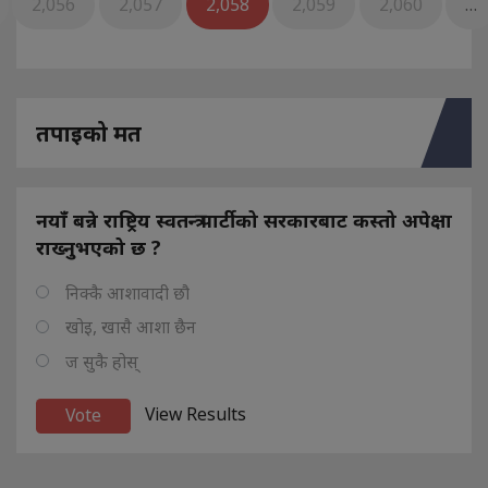
2,056
2,057
2,058
2,059
2,060
…
तपाइको मत
नयाँ बन्ने राष्ट्रिय स्वतन्त्र पार्टीको सरकारबाट कस्तो अपेक्षा
राख्नुभएको छ ?
निक्कै आशावादी छौ
खोइ, खासै आशा छैन
ज सुकै होस्
View Results