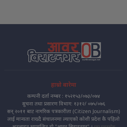
हाम्रो बारेमा
कम्पनी दर्ता नम्बर : १५२१५३/०७३/०७४
सुचना तथा प्रसारण विभाग: १३१२/ ०७५/०७६
सन् २०११ बाट नागरिक पत्रकारीता (Citizen Journalism)
लाई मान्यता राख्दै संचालनमा ल्याएको कोशी प्रदेश कै पहिलो
अनलाइन म्यागजिन हो "आवर बिराटनगर" ।
पुरा पढ्नुहोस्