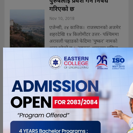
पुरुषलाई प्रवेश गर्न निषेध
गरिएको छ
Nov 10, 2018
एजेन्सी, २४ कात्तिक। राजस्थानको अजमेर
शहरदेखि १४ किलोमीटर उत्तर- पश्चिममा
अरावली पहाडको फेदिमा 'पुष्कर' नामको
शहर रहेको छ । 'पुष्कर' भारतमा प्रसिद्ध
तीर्थ स्थलको नामले परिचित छ। पर्यटकको
स्वर्ग 'तीर्थराज' पुष्कर, पद्म-पुराणका
अनुसार सबै तीर्थो मध्यै एक चर्चीत मानिएको
छ । देश विदेशमा आफ्नो विविध , मन्द�. . .
नुवाकोटबाट हराएका पाँचजना
किशोरी घरमा बन्धक अवस्थामा
भेटिए
Nov 10, 2018
सुर्खेत, २४ कात्तिक । नुवाकोटबाट हराएका