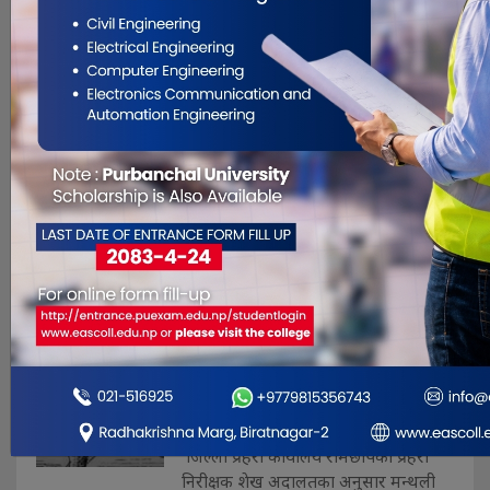
पाँचजना किशोरीलाई घरमा बन्धक बनाएको
अवस्थामा सुर्खेत प्रहरीले उद्धार गरेको छ ।
गत बुधबार लक्ष्मीपूजाको दिन देउसी खेल्न
भनी घरबाट हिँडेका १३ देखि १६ वर्ष
उमेरसम्मका ती किशोरीलाई सुर्खेत प्रहरीले
उद्धार गरी कारवाहीका लागि आज नुवाकोट
पठाएको जिल्ला प्रहरी कार. . .
अर्काकी श्रीमती भगाएपछि
दोहोरो झडप, १२ जना घाइते
Nov 10, 2018
रामेछाप, २४ कात्तिक ।रामेछापमा अर्काकी
श्रीमती भगाएको विषयमा उत्पन्न विवाद
झडपमा परिणत भएपछि १२ जना घाइते
भएका छन् । घाइते मध्ये आठ जनालाई
उपचारका लागि काठमाडौँ ल्याइएको छ ।
जिल्ला प्रहरी कार्यालय रामेछापका प्रहरी
निरीक्षक शेख अदालतका अनुसार मन्थली