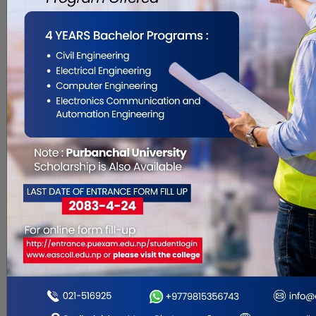
भाइ मसला भनेको के हो ?
पढ्नुहोस् !
Nov 6, 2018
हिमाल पौडेल , काठमाडौं, कात्तिक २० ।
तिहारमा ‘भाइ’मसलाको महत्व धेरै छ ।
ओखर, काजु, किसमिस, खजुर, नरिवल,
सुपारी, बदाम, पेस्ता, मखना
भाइमसलाकारुपमा परिचित छन् । बोट–
बिरुवामा फल्ने तिहारका अधिकांश मसला
हामीकहाँ उत्पादन भने हँुदैन । अधिकांश
मसला विदेशबाट आयात हुने गरेको छ ।
तिहारका मसला केही स्वदेशमा नै उत. . .
तिहार नियम : रेकर्डेड गीत
बजाउन प्रतिबन्ध
Nov 6, 2018
बुटवल, २० कात्तिक । रुपन्देहीका स्थानीय