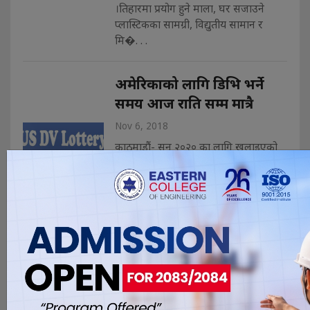
।तिहारमा प्रयोग हुने माला, घर सजाउने
प्लास्टिकका सामग्री, विद्युतीय सामान र
मि�. . .
अमेरिकाको लागि डिभि भर्ने
समय आज राति सम्म मात्रै
Nov 6, 2018
काठमाडौं- सन् २०२० का लागि खुलाइएको
अमेरिकन डाइभर्सिटी भिसा (डिभी) को म्याद
आज राति १२ बजेपछि सकिँदै छ। गत
अक्टोबर ३ बाट सुरु भएको डिभी भर्ने म्याद
आज सकिन लागेको हो। प्रत्येक वर्षको
अक्टोबर ३ बाट अमेरिकी सरकारले अमेरिका
जान इच्छुकहरुका लागि डिभी चिठ्ठा खुलाउँदै
आएको छ। यसलाई अमेरिकी
ग्रिनकार्ड लट्�. . .