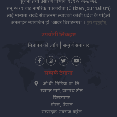
सुचना तथा प्रसारण विभाग: १३१२/ ०७५/०७६
सन् २०११ बाट नागरिक पत्रकारीता (Citizen Journalism)
लाई मान्यता राख्दै संचालनमा ल्याएको कोशी प्रदेश कै पहिलो
अनलाइन म्यागजिन हो "आवर बिराटनगर" ।
पुरा पढ्नुहोस्
उपयोगी लिंकहरु
बिज्ञापन को लागि
सम्पुर्ण समाचार
सम्पर्क ठेगाना
ओ.बी. मिडिया प्रा. लि.
स्वागत मार्ग, जनपथ टोल
विराटनगर
मोरङ, नेपाल
सम्पादक: नवराज कट्टेल