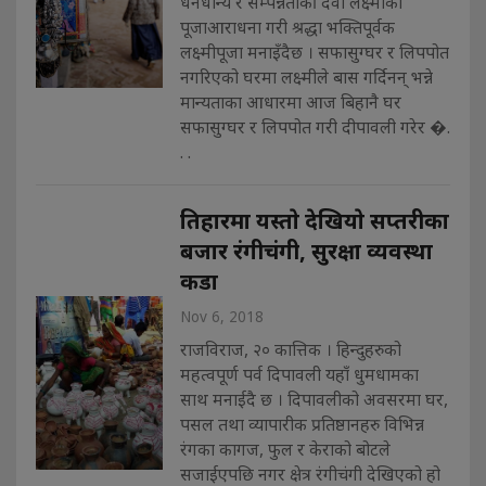
धनधान्य र सम्पन्नताकी देवी लक्ष्मीको
पूजाआराधना गरी श्रद्धा भक्तिपूर्वक
लक्ष्मीपूजा मनाइँदैछ । सफासुग्घर र लिपपोत
नगरिएको घरमा लक्ष्मीले बास गर्दिनन् भन्ने
मान्यताका आधारमा आज बिहानै घर
सफासुग्घर र लिपपोत गरी दीपावली गरेर �.
. .
तिहारमा यस्ताे देखियाे सप्तरीका
बजार रंगीचंगी, सुरक्षा व्यवस्था
कडा
Nov 6, 2018
राजविराज, २० कात्तिक । हिन्दुहरुको
महत्वपूर्ण पर्व दिपावली यहाँ धुमधामका
साथ मनाईदै छ । दिपावलीको अवसरमा घर,
पसल तथा व्यापारीक प्रतिष्ठानहरु विभिन्न
रंगका कागज, फुल र केराको बोटले
सजाईएपछि नगर क्षेत्र रंगीचंगी देखिएको हो