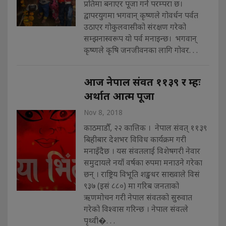
प्रतिमा बनाएर पूजा गर्ने परम्परा छ।
द्वापरयुगमा भगवान् कृष्णले गोवर्धन पर्वत
उठाएर गोकुलवासीको संरक्षण गरेको
सम्झनास्वरूप यो पर्व मनाइन्छ। भगवान्
कृष्णले कृषि जनजीवनका लागि गोवर. . .
आज नेपाल संवत ११३९ र म्हः
अर्थात आत्म पूजा
Nov 8, 2018
काठमाडौँ, २२ कात्तिक । नेपाल संवत् ११३९
बिहीबार देशभर विविध कार्यक्रम गरी
मनाइँदैछ । यस संवतलाई विशेषगरी नेवार
समुदायले नयाँ वर्षका रुपमा मनाउने गरेका
छन् । राष्ट्रिय विभूति शङ्खधर साख्वाले विसं
९३७ (इसं ८८०) मा गरिब जनताको
ऋणमोचन गरी नेपाल संवतको सुरुवात
गरेको विश्वास गरिन्छ । नेपाल संवत्ले
पृथ्वी�. . .