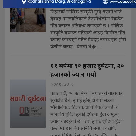
सरकारले तिहार लक्षित नियम बनाएका छन् ।
तिहारको मौलिक संस्कृति गुम्दै गएको भन्दै
देवदह नगरपालिकाले देउसीभैलोमा रेकर्डेड
गीत बनाउन प्रतिबन्ध लगाएको छ । मौलिक
संस्कृति बचाउन गरिएको आग्रह विपरित गीत
बजाए कारबाही गरिने देवदह नगरप्रमुख हीरा
केसीले बताए । देउसी भै�. . .
११ वर्षमा ९१ हजार दुर्घटना, २०
हजारको ज्यान गयो
Nov 6, 2018
काठमाडौं, २० कात्तिक । नेपालको यातायात
सुरक्षित छैन, हवाई होस् अथवा सडक ।
भौगोलिक जटिलता, प्राविधिक गडबडी र
मानवीय त्रुटिले हवाई दुर्घटना हुँदा अमूल्य
ज्यान गइरहेको छ । तर, हवाई दुर्घटना हुँदा
कम्तीमा छानबिन समिति बन्छ । यद्यपि,
त्यसको सिफारिस कार्यान्वयन हुँदैन । तर,