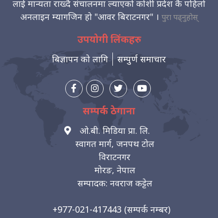
लाई मान्यता राख्दै संचालनमा ल्याएको कोशी प्रदेश कै पहिलो
अनलाइन म्यागजिन हो "आवर बिराटनगर" ।
पुरा पढ्नुहोस्
उपयोगी लिंकहरु
बिज्ञापन को लागि
सम्पुर्ण समाचार
सम्पर्क ठेगाना
ओ.बी. मिडिया प्रा. लि.
स्वागत मार्ग, जनपथ टोल
विराटनगर
मोरङ, नेपाल
सम्पादक: नवराज कट्टेल
+977-021-417443
(सम्पर्क नम्बर)