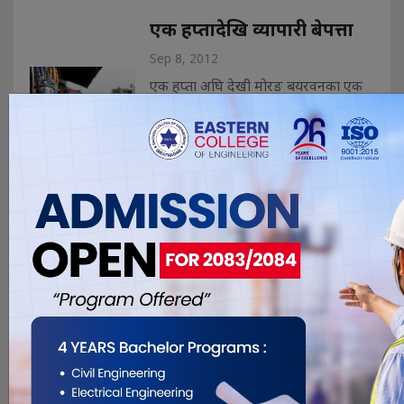
एक हप्तादेखि व्यापारी बेपत्ता
Sep 8, 2012
एक हप्ता अघि देखी मोरङ बयरवनका एक
सुन व्यापारीलाई रहस्यमय तरीकाले बेपत्ता
भएका छन् । गत भदौ १६ गते बयरवन ७
रमाइलो घरदेखी उपचारको लागि दमक
अस्ताल गएका इन्द्र्र गतहराज अझै सम्म
बेखबर भएको भन्दै गतहराज परिवारले
शनिबार पत्रकार सम्मेलन गरी श्रीमान
खोजिदिन परिवारले सञ्चारकर्मी र प्रहरीलाई
आग्रह गरेका हु�. . .
ठक्करबाट एक जनाको मृत्यु्
Aug 5, 2012
विराटनगर, २१ साउन – महेन्द्र लोकमार्गमा
पर्ने मोरङको पथरीमा बसको ठक्करबाट