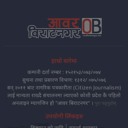
हाम्रो बारेमा
कम्पनी दर्ता नम्बर : १५२१५३/०७३/०७४
सुचना तथा प्रसारण विभाग: १३१२/ ०७५/०७६
सन् २०११ बाट नागरिक पत्रकारीता (Citizen Journalism)
लाई मान्यता राख्दै संचालनमा ल्याएको कोशी प्रदेश कै पहिलो
अनलाइन म्यागजिन हो "आवर बिराटनगर" ।
पुरा पढ्नुहोस्
उपयोगी लिंकहरु
बिज्ञापन को लागि
सम्पुर्ण समाचार