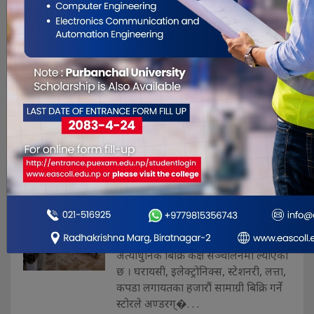
आज विहान एक जनाको मृत्यु भएको छ ।
मृत्यु हुनेमा मोरङ बयरवन–७, का ५५ वर्षीय
टीटी राई रहेको इलाका प्रहरी कार्यालय
पथरीका प्रहरी निरीक्षक केशव भट्राईले
जानकारी दिनु भयो । तीव्र गतिमा पश्चिमबाट
पूर्वतर्फ आउदै गरेको ना ३ ख ८३४९ नम्बर. . .
डिपार्टमेन्ट स्टोरमा तरकारी बिक्रि
सुरु
Jul 27, 2012
इटहरी, १२ साउन । ताजा तरकारी सस्तो
मुल्यमा उपभोक्ताहरुमाझ पुर्याउने उद्देश्यले
सुनसरीको इटहरीस्थित गोर्खा डिपार्टमेन्ट
स्टोरले आजबाट तरकारी तथा फलफूलको
अत्याधुनिक बिक्रि कक्ष सञ्चालनमा ल्याएको
छ । घरायसी, इलेक्ट्रोनिक्स, स्टेशनरी, लत्ता,
कपडा लगायतका हजारौं सामाग्री बिक्रि गर्ने
स्टोरले अण्डरग्�. . .