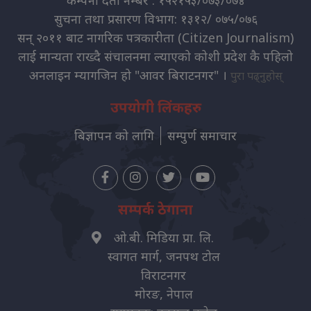
कम्पनी दर्ता नम्बर : १५२१५३/०७३/०७४
सुचना तथा प्रसारण विभाग: १३१२/ ०७५/०७६
सन् २०११ बाट नागरिक पत्रकारीता (Citizen Journalism)
लाई मान्यता राख्दै संचालनमा ल्याएको कोशी प्रदेश कै पहिलो
अनलाइन म्यागजिन हो "आवर बिराटनगर" ।
पुरा पढ्नुहोस्
उपयोगी लिंकहरु
बिज्ञापन को लागि
सम्पुर्ण समाचार
सम्पर्क ठेगाना
ओ.बी. मिडिया प्रा. लि.
स्वागत मार्ग, जनपथ टोल
विराटनगर
मोरङ, नेपाल