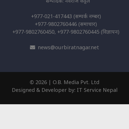
सम्पादक: नवराज कट्टेल
+977-021-417443
(सम्पर्क नम्बर)
+977-9802760446
(समाचार)
+977-9802760450, +977-9802760445
(विज्ञापन)
news@ourbiratnagar.net
© 2026 | O.B. Media Pvt. Ltd
Designed & Developer by:
IT Service Nepal