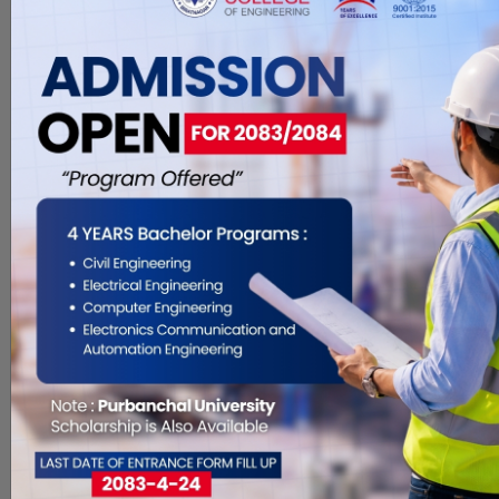
नेपाली बजारमा सुनको मूल्यमा
सामान्य गिरावट, आजको मूल्य
यस्तो !
Nov 4, 2019
काठमाडौं : नेपाली बजारमा सुनको मूल्यमा
सामान्य गिरावट आएको छ। आइतबार
तोलाको ७१ हजार २ सय रुपैयाँमा कारोबार
भएको सुन सोमबार २ सयले घटेर ७१ हजार
रुपैयाँमा कारोबार भइरहेको नेपाल सुन चाँदी
महासंघले जनाएको छ। यस्तै आज तेजावी
सुन तोलाको ७० हजार ७ सय रुपैयाँमा
कारोबार भइरहेको छ। चाँदीको मूल्य भने
स्थिर छ। च�. . .
आजको सुनचाँदीको भाउ यस्तो
छ