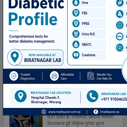
काठमाडौं–सरकारले एक वर्षअघि ‘राष्ट्रिय
युवा नीति–२०७२’ स्वीकृत गरी त्यसका
आधारमा युथ विभजन –२०२५ ल्याएपनि
कार्यन्वयनमा अझै आउन नसकेको कारण
देशमा हाल १९ प्रतिशत युवाहरु पूर्ण बेरोजगार
रहेका छन्। युवा तथा खेलकुद मन्त्रालयले
आयोजना गरेको छलफलमा उपसचिव महेन्द्र
पौडेलले नीतिमा युवाहरुलाई लक्षित गर�. . .
पोर्चुगलको समुन्द्रमा फेला पर्यो
नेपाली विद्यार्थीको सव
Jul 17, 2016
विराटनगर साउन २, गत मे महिनाको ११ गते
देखि सम्पर्कविहीन भएका एक नेपाली
युवाको सव पाेर्चुगुलको समुन्द्री किनारमा
फेला परेको छ। नेपालवाट बिधार्थी भिषामा
नेदरल्याण्ड हुदै पोर्चुगल पुगेका सुरज