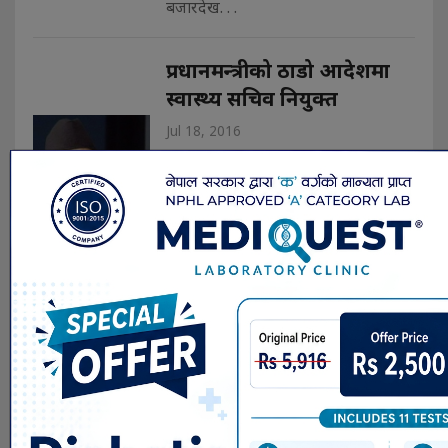
बजारदेख. . .
प्रधानमन्त्रीको ठाडो आदेशमा
स्वास्थ्य सचिव नियुक्त
Jul 18, 2016
काठमाडौं- प्रधानमन्त्री केपी ओलीले ठाडो
आदेश दिएर नयाँ स्वास्थ्य सचिवमा डा.
सेनेन्द्रराज उप्रेतीलाई नियुक्त गरेका छन्।
नेकपा माओवादी केन्›ले समर्थन फिर्ता लिई
सत्ताबाट बाहिरिएपछि अल्पमतमा परेको
प्रधानमन्त्री केपी ओली सरकारले व्यवस्थापिका
संसद्का प्रमुख दुई दलको आग्रहविपरीत नयाँ
स्वास्थ्य सचिव . . .
नेपालमा १९.२ प्रतिशत युवा पूर्ण
बेरोजगार
Jul 17, 2016