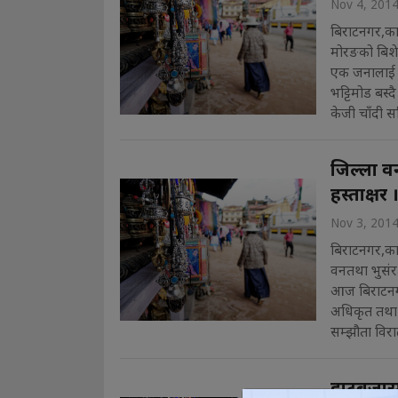
Nov 4, 201
बिराटनगर,कार
मोरङको बिशेष
एक जनालाई प
भट्टिमोड बस्
केजी चाँदी स
जिल्ला व
हस्ताक्षर 
Nov 3, 201
बिराटनगर,कार
वनतथा भुसंरक्
आज बिराटनगर
अधिकृत तथा 
सम्झौता विरा
हाटबजारम