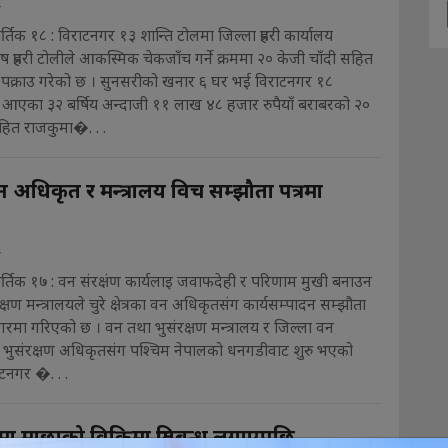
4
्तिक १८ : विराटनगर १३ शान्ति टोलमा जिल्ला प्रहरी कार्यालय
 प्रहरी टोलीले आकस्मिक चेकजाँच गर्ने क्रममा २० केजी चाँदी सहित
क्राउ गरेको छ । सुनसरीको खनार ६ घर भई विराटनगर १८
दै आएका ३२ बर्षिय अन्दाजी ११ लाख ४८ हजार रुपैयाँ बराबरको २०
हित राजकुमा�. . .
न अधिकृत र मन्त्रालय विच सम्झौता पत्रमा
।
4
्तिक १७ : वन संरक्षंण कार्यलाइ जवाफदेही र परिणाम मुखी बनाउन
षण मन्त्रालयले चुरे क्षेत्रका वन अधिकृतसंग कार्यसम्पादन सम्झौता
मा गरिएको छ । वन तथा भुसंरक्षण मन्त्रालय र जिल्ला वन
भुसंरक्षण अधिकृतसंग पश्चिम नेपालको धनगडीवाट शुरु भएको
टनगर �. . .
ा माछाको विक्रिमा प्रतिबन्ध लगाएपछि