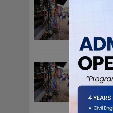
व्यापारीह
Nov 2, 201
विराटनगरउपमह
लागाएपछि व्य
।सडक फोहर भ
उपमहनगरपालि
माछा व्यपारीहर
महेन्द्र 
लथालिंङ
Nov 2, 201
पूर्वाञ्चलकै
मोरङ आदर्श ब
र राज्यको पन
गएको छ । क्य
क्याम्पसको स