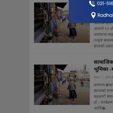
साधारण स
Nov 1, 201
पब्लीक स्टार ब
आफ्नो १२ औ 
अवसरमा सहक
उत्कृष्ट बचत
सालको एसएल
सामाजिक 
भुमिका -म
Nov 1, 201
सामान्य प्रशा
खम्वाको रुपमा
सहकारी संघक
हो । कार्यक
आर्थि�. . .