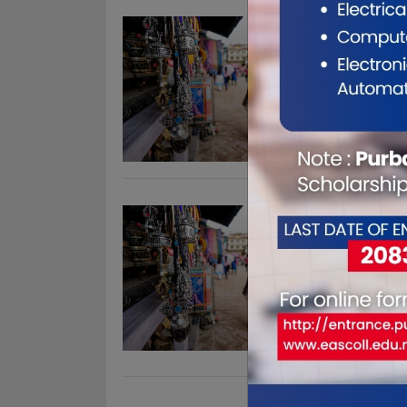
चाडपर्व 
Nov 2, 201
बिराटनगरमा च
अभियान बिरा
थियो ।. . .
नयां स्व
Nov 1, 201
स्वाराज ट्रय
सय ३५ एक्स
कार्यक्रमकाबीच
मलहोत्राले स
कम लगानीम�
पब्लीक स्