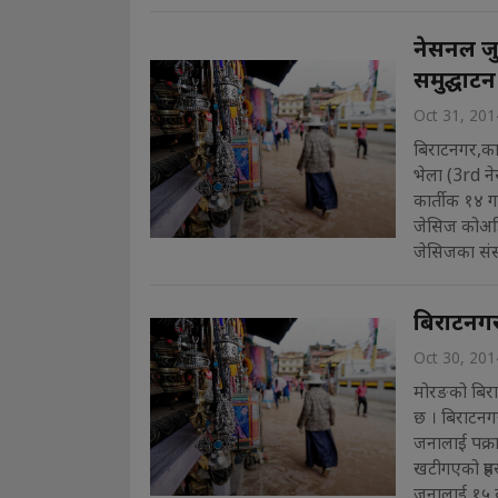
नेसनल ज
समुद्घाटन
Oct 31, 201
बिराटनगर,का
भेला (3rd न
कार्तीक १४ गत
जेसिज कोअर्
जेसिजका संस
बिराटनगर
Oct 30, 201
मोरङको बिराट
छ । बिराटनग
जनालाई पक्रा
खटीगएको प्रह
जनालाई १५ ब