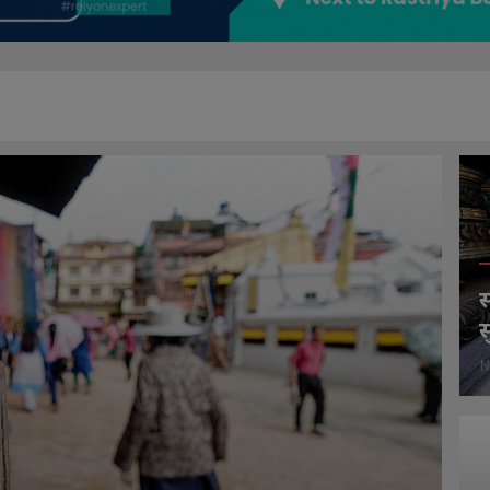
स
स
N