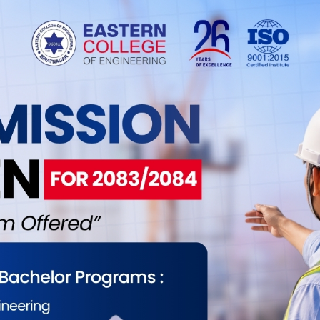
रुले नगरपालिकामा धर्ना ।
4
ानगरपालिका क्षेत्रका हाटबजारमा माछाको विक्रिमा प्रतिबन्ध
ापारीहरुले नगरपालिकामा मुल गेटमा २ घण्टासम्म धर्ना दिएका छन्
एको भन्दै नगरपालिकाले कार्तिक १ गतेदेखि विराटनगर
कामा लाग्ने हाट बजारमा माछाको विक्रिमा रोक लगाएको छ । तर
ुले विरा. . .
मोरङ आदर्श बहुमुखि क्याम्पसको अवस्था
ग
4
 पहिलो र ठूलो सरकारी क्याम्पस कहलीएको विराटनगरस्थित महेन्द्र
हुमुखि क्याम्पसको अवस्था अहिले लथालिंङग छ । क्याम्पस प्रशासन
ि बेवास्ताका कारण क्याम्पसको अवस्था दिन दिनै धरासयी बन्दै
ाम्पसमा भएको सम्पत्ति पटकपटक चोरी हुदासमेत प्रशासनले
ु�. . .