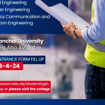
पछी रक्तदान
4
ाड पर्व पछी रक्तदान कार्यक्रम सम्पन्न भएको छ । मैथिली बिकास
टनगरले आयोजना गरेको कार्यक्रम मा ७० पिन्ट रगत संकलन भएको
ारज ७ सय ३५ एक्स टी बजारमा
4
ाक्टरको आधिकारीक विक्रेता महावीर अटोमोबाइल्सले नयां स्वारज ७
 टी बजारमा ल्याएको छ । विराटनगरमा आज आयोजित एक
 स्वराज ट्रयाक्टरका अन्र्तराष्ट्रिय बजार व्यवस्थापक दाबीन्द्र
ो ट्रयाक्टरको बिक्रि सुरुआत गर्नुभयो । ७३५ एक्स टीले किसानहरुलाई
. . .
टार बहुउद्देश्यीय सहकारी संस्थाको १२ औ वार्षिक