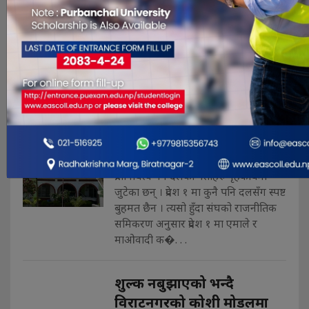
लागेन ! विराटनगर भन्सार कार्यालयका प्रमुख
त�. . .
फोनमा केन्द्रको घण्टी कुर्दै प्रदेश
मुख्यमन्त्रीका आकांक्षी
Jan 3, 2023
सुजता लिम्बू विराटनगर । प्रदेश १ मा प्रदेश प्रमुख
पर्शुराम खापुङले नयाँ सरकार गठनका लागि
आव्हान गरेसँगै यतिबेला प्रदेशसभामा
प्रतिनिधित्व गर्ने दलका नेताहरु गृहकार्यमा
जुटेका छन् । प्रदेश १ मा कुनै पनि दलसँग स्पष्ट
बुहमत छैन । त्यसो हुँदा संघको राजनीतिक
समिकरण अनुसार प्रदेश १ मा एमाले र
माओवादी क�. . .
शुल्क नबुझाएको भन्दै
विराटनगरको कोशी मोडलमा