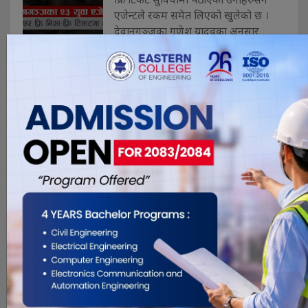
एजेन्टले रकम समेत लिएको खुलेको छ ।
देवानगञ्जका गणेश यादवका अनुसार
सुनसरीको इनरुवा बबियाका विजय मेहताले
एउटै गाउँका २३ जनालाई नराम्रोसँग
फसाएका हु. . .
मोरङमा ‘साइलेन्ट’ तस्करी,
विराटनगरबाटै गएको पिकअप
समात्न सहयोग पाएन भन्सारले
Jan 3, 2023
विराटनगर । भारतबाट एउटा सेतो पिकअपमा
झण्डै दशलाख मूल्य बराबरको कपडा
भित्र्याएको सूचना पाएपछि विराटनगर भन्सार
कार्यालयले मंगलबार बिहान गाडीको पिछा
ग¥यो । भन्सारको गस्ती टोलि खटिएको
सूचना पाएपछि तस्करले पनि फरक रुटमा
गाडी मोड्यो । भन्सार गस्ती टोलिको केहि